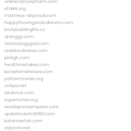
onlinecancerpharm.com
ufalek.org
mattress-disposal.com
happyflooringandcabinets.com
bodybuildinglife.co
qrdoggy.com
technologygud.com
realshocknews.com
pickgb.com
healthmistakes.com
ksfashiondresses.com
patterntrader.org
cnhpa.net
sitalotus.com
supernotes.org
worldsportsempires.com
updatecentral360.com
katamastah.com
zqscore.net