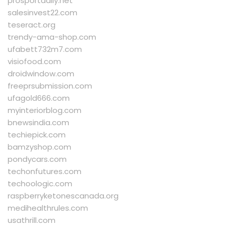
prosportdaily.net
salesinvest22.com
teseract.org
trendy-ama-shop.com
ufabett732m7.com
visiofood.com
droidwindow.com
freeprsubmission.com
ufagold666.com
myinteriorblog.com
bnewsindia.com
techiepick.com
bamzyshop.com
pondycars.com
techonfutures.com
techoologic.com
raspberryketonescanada.org
medihealthrules.com
usathrill.com