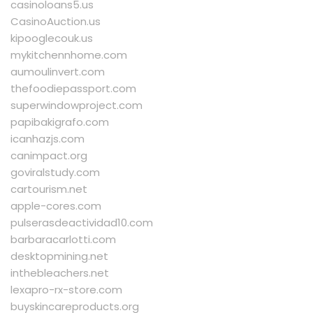
casinoloans5.us
CasinoAuction.us
kipooglecouk.us
mykitchennhome.com
aumoulinvert.com
thefoodiepassport.com
superwindowproject.com
papibakigrafo.com
icanhazjs.com
canimpact.org
goviralstudy.com
cartourism.net
apple-cores.com
pulserasdeactividad10.com
barbaracarlotti.com
desktopmining.net
inthebleachers.net
lexapro-rx-store.com
buyskincareproducts.org