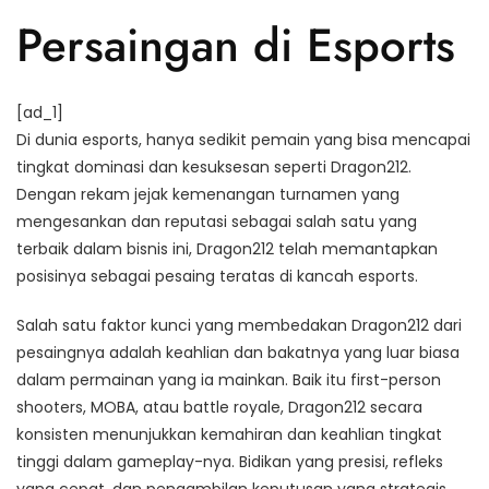
Persaingan di Esports
[ad_1]
Di dunia esports, hanya sedikit pemain yang bisa mencapai
tingkat dominasi dan kesuksesan seperti Dragon212.
Dengan rekam jejak kemenangan turnamen yang
mengesankan dan reputasi sebagai salah satu yang
terbaik dalam bisnis ini, Dragon212 telah memantapkan
posisinya sebagai pesaing teratas di kancah esports.
Salah satu faktor kunci yang membedakan Dragon212 dari
pesaingnya adalah keahlian dan bakatnya yang luar biasa
dalam permainan yang ia mainkan. Baik itu first-person
shooters, MOBA, atau battle royale, Dragon212 secara
konsisten menunjukkan kemahiran dan keahlian tingkat
tinggi dalam gameplay-nya. Bidikan yang presisi, refleks