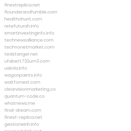
finestreplica.net
flounderandfumble.com
healthohunt.com
retefuturah.info
smartinvestinginfo.info
technewsalliance.com
technonetmarket.com
tedstanger.net
ufabett732um3.com
uskola.info
wagonpaints.info
waitfornext.com
clearvisionmarketing.co
quantum-code.co
whatnews.me
final-dream.com
finest-replica.net
gestioneinh.info