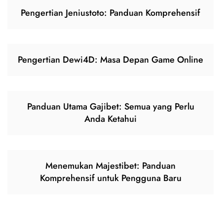
Pengertian Jeniustoto: Panduan Komprehensif
Pengertian Dewi4D: Masa Depan Game Online
Panduan Utama Gajibet: Semua yang Perlu
Anda Ketahui
Menemukan Majestibet: Panduan
Komprehensif untuk Pengguna Baru