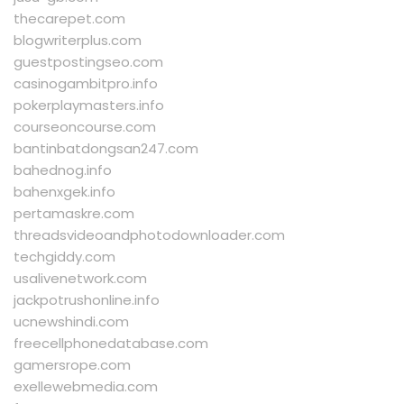
thecarepet.com
blogwriterplus.com
guestpostingseo.com
casinogambitpro.info
pokerplaymasters.info
courseoncourse.com
bantinbatdongsan247.com
bahednog.info
bahenxgek.info
pertamaskre.com
threadsvideoandphotodownloader.com
techgiddy.com
usalivenetwork.com
jackpotrushonline.info
ucnewshindi.com
freecellphonedatabase.com
gamersrope.com
exellewebmedia.com