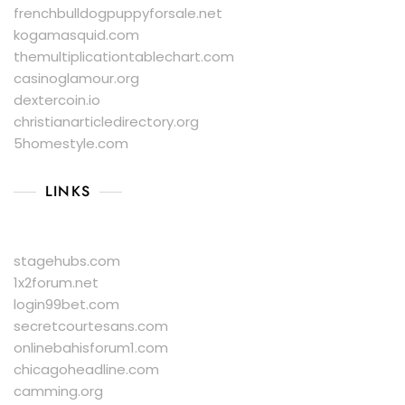
frenchbulldogpuppyforsale.net
kogamasquid.com
themultiplicationtablechart.com
casinoglamour.org
dextercoin.io
christianarticledirectory.org
5homestyle.com
LINKS
stagehubs.com
1x2forum.net
login99bet.com
secretcourtesans.com
onlinebahisforum1.com
chicagoheadline.com
camming.org