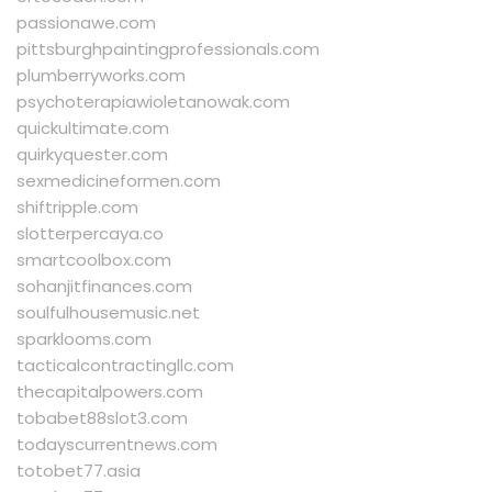
passionawe.com
pittsburghpaintingprofessionals.com
plumberryworks.com
psychoterapiawioletanowak.com
quickultimate.com
quirkyquester.com
sexmedicineformen.com
shiftripple.com
slotterpercaya.co
smartcoolbox.com
sohanjitfinances.com
soulfulhousemusic.net
sparklooms.com
tacticalcontractingllc.com
thecapitalpowers.com
tobabet88slot3.com
todayscurrentnews.com
totobet77.asia