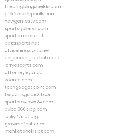
theblingblingshields.com
pinkfrenchtipnails.com
newgamestv.com
sportsgallerys.com
sportsmirrors.net
datasports.net
atasehirescortu.net
engineeringtechub.com
jerryescorts.com
attorneylegal.co
voomb.com
techgadgetpoint.com
tvsportsguide24.com
sportsreviews24.com
dubai360blog.com
lucky77slot.org
growmefast.com
mahkotahokislot.com