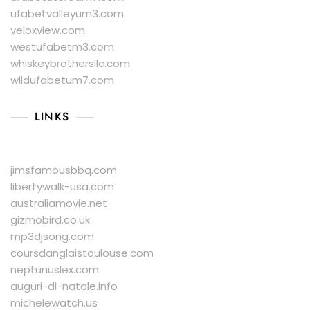
ufabetvalleyum3.com
veloxview.com
westufabetm3.com
whiskeybrothersllc.com
wildufabetum7.com
LINKS
jimsfamousbbq.com
libertywalk-usa.com
australiamovie.net
gizmobird.co.uk
mp3djsong.com
coursdanglaistoulouse.com
neptunuslex.com
auguri-di-natale.info
michelewatch.us