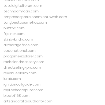
totaldigitalforum.com
technoarmaan.com
empresasposicionamientoweb.com
tonybestcosmetics.com
buzznc.com
fxjoiner.com
skinbykindra.com
alltherageface.com
codenational.com
progameexplorer.com
rockislandroastery.com
directselling-pro.com
revenuealarm.com
lurab.com
ignitioncoilguide.com
mytechcomputer.com
bioslot168.com
artsandcraftsauthority.com