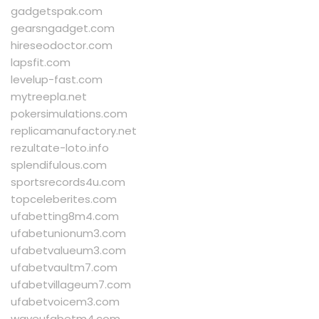
gadgetspak.com
gearsngadget.com
hireseodoctor.com
lapsfit.com
levelup-fast.com
mytreepla.net
pokersimulations.com
replicamanufactory.net
rezultate-loto.info
splendifulous.com
sportsrecords4u.com
topceleberites.com
ufabetting8m4.com
ufabetunionum3.com
ufabetvalueum3.com
ufabetvaultm7.com
ufabetvillageum7.com
ufabetvoicem3.com
waveufabetm4.com