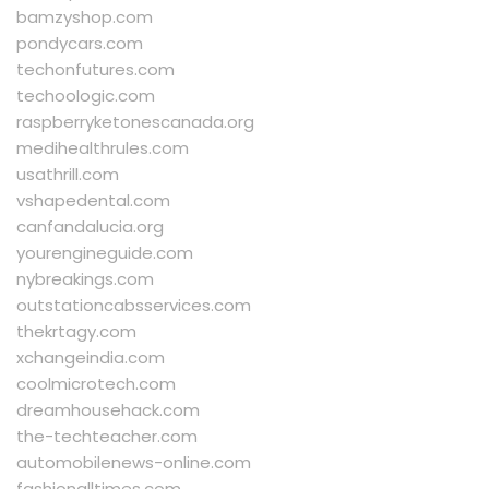
bamzyshop.com
pondycars.com
techonfutures.com
techoologic.com
raspberryketonescanada.org
medihealthrules.com
usathrill.com
vshapedental.com
canfandalucia.org
yourengineguide.com
nybreakings.com
outstationcabsservices.com
thekrtagy.com
xchangeindia.com
coolmicrotech.com
dreamhousehack.com
the-techteacher.com
automobilenews-online.com
fashionalltimes.com