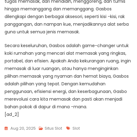
tugas memasak, dari mendidih, menggoreng, dan tumis
hingga memanggang dan memanggang. Gasbos
dilengkapi dengan berbagai aksesori, seperti kisi -kisi, rak
panggangan, dan nampan kue, menjadikannya alat serba
guna untuk semua jenis memasak.
Secara keseluruhan, Gasbos adalah game-changer untuk
koki rumahan yang mencari alat memasak yang ringkas,
portabel, dan efisien. Apakah Anda kekurangan ruang, ingin
memasak di luar ruangan, atau hanya menginginkan
pilihan memasak yang nyaman dan hemat biaya, Gasbos
adalah pilihan yang tepat. Dengan kemudahan
penggunaan, efisiensi energi, dan keserbagunaan, Gasbo
merevolusi cara kita memasak dan pasti akan menjadi
bahan pokok di dapur di mana -mana.
[ad_2]
Tags
Aug 20, 2025
Situs Slot
Slot