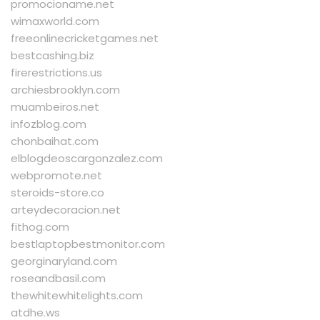
promocioname.net
wimaxworld.com
freeonlinecricketgames.net
bestcashing.biz
firerestrictions.us
archiesbrooklyn.com
muambeiros.net
infozblog.com
chonbaihat.com
elblogdeoscargonzalez.com
webpromote.net
steroids-store.co
arteydecoracion.net
fithog.com
bestlaptopbestmonitor.com
georginaryland.com
roseandbasil.com
thewhitewhitelights.com
atdhe.ws