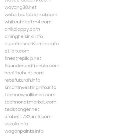
wayang88.net
websiteufabetm4.com
whiteufabetm4.com
anikalappy.com
dininghelsinki.info
duanfrescariverside.info
etilerx.com
finestreplica.net
flounderandfumble.com
healthohunt.com
retefuturah.info
smartinvestinginfo.info
technewsalliance.com
technonetmarket.com
tedstanger.net
ufabett732um3.com
uskola.info
wagonpaints.info