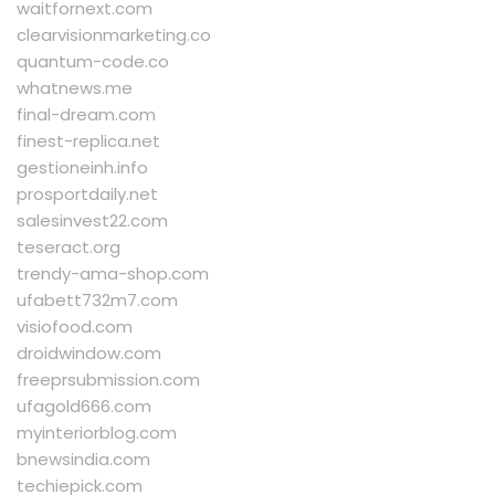
waitfornext.com
clearvisionmarketing.co
quantum-code.co
whatnews.me
final-dream.com
finest-replica.net
gestioneinh.info
prosportdaily.net
salesinvest22.com
teseract.org
trendy-ama-shop.com
ufabett732m7.com
visiofood.com
droidwindow.com
freeprsubmission.com
ufagold666.com
myinteriorblog.com
bnewsindia.com
techiepick.com