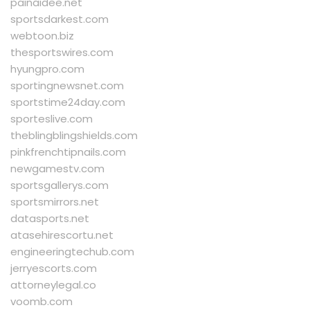
painaidee.net
sportsdarkest.com
webtoon.biz
thesportswires.com
hyungpro.com
sportingnewsnet.com
sportstime24day.com
sporteslive.com
theblingblingshields.com
pinkfrenchtipnails.com
newgamestv.com
sportsgallerys.com
sportsmirrors.net
datasports.net
atasehirescortu.net
engineeringtechub.com
jerryescorts.com
attorneylegal.co
voomb.com