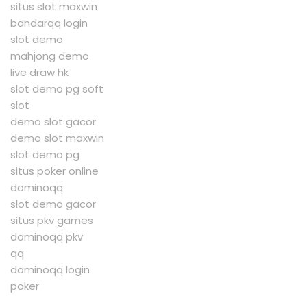
situs slot maxwin
bandarqq login
slot demo
mahjong demo
live draw hk
slot demo pg soft
slot
demo slot gacor
demo slot maxwin
slot demo pg
situs poker online
dominoqq
slot demo gacor
situs pkv games
dominoqq pkv
qq
dominoqq login
poker