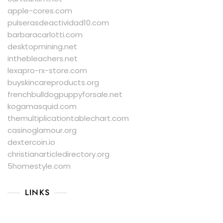
apple-cores.com
pulserasdeactividad10.com
barbaracarlotti.com
desktopmining.net
inthebleachers.net
lexapro-rx-store.com
buyskincareproducts.org
frenchbulldogpuppyforsale.net
kogamasquid.com
themultiplicationtablechart.com
casinoglamour.org
dextercoin.io
christianarticledirectory.org
5homestyle.com
LINKS