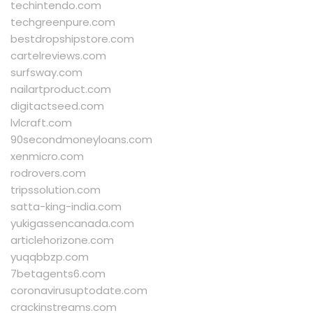
techintendo.com
techgreenpure.com
bestdropshipstore.com
cartelreviews.com
surfsway.com
nailartproduct.com
digitactseed.com
lvlcraft.com
90secondmoneyloans.com
xenmicro.com
rodrovers.com
tripssolution.com
satta-king-india.com
yukigassencanada.com
articlehorizone.com
yuqqbbzp.com
7betagents6.com
coronavirusuptodate.com
crackinstreams.com