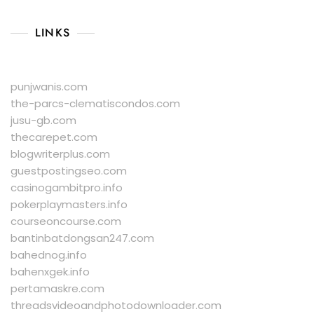
LINKS
punjwanis.com
the-parcs-clematiscondos.com
jusu-gb.com
thecarepet.com
blogwriterplus.com
guestpostingseo.com
casinogambitpro.info
pokerplaymasters.info
courseoncourse.com
bantinbatdongsan247.com
bahednog.info
bahenxgek.info
pertamaskre.com
threadsvideoandphotodownloader.com