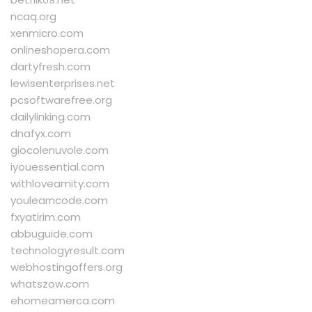
ncaq.org
xenmicro.com
onlineshopera.com
dartyfresh.com
lewisenterprises.net
pcsoftwarefree.org
dailylinking.com
dnafyx.com
giocolenuvole.com
iyouessential.com
withloveamity.com
youlearncode.com
fxyatirim.com
abbuguide.com
technologyresult.com
webhostingoffers.org
whatszow.com
ehomeamerca.com