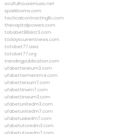
soulfulhousemusic.net
sparklooms.com
tacticalcontractingllc.com
thecapitalpowers.com
tobabet88slot3.com
todayscurrentnews.com
totobet77.asia
totobet77.org
trendingpublication.com
ufabettererum3.com
ufabettermentm4.com
ufabettersum7.com
ufabettinwm7.com
ufabettinwum3.com
ufabetunitedm3.com
ufabetunitedm7.com
ufabetuskedm7.com
ufabetutoredm3.com
ufabetutoredm7.com