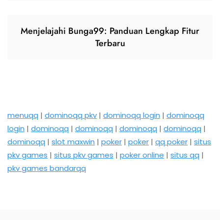
Menjelajahi Bunga99: Panduan Lengkap Fitur
Terbaru
menuqq
|
dominoqq pkv
|
dominoqq login
|
dominoqq
login
|
dominoqq
|
dominoqq
|
dominoqq
|
dominoqq
|
dominoqq
|
slot maxwin
|
poker
|
poker
|
qq poker
|
situs
pkv games
|
situs pkv games
|
poker online
|
situs qq
|
pkv games bandarqq