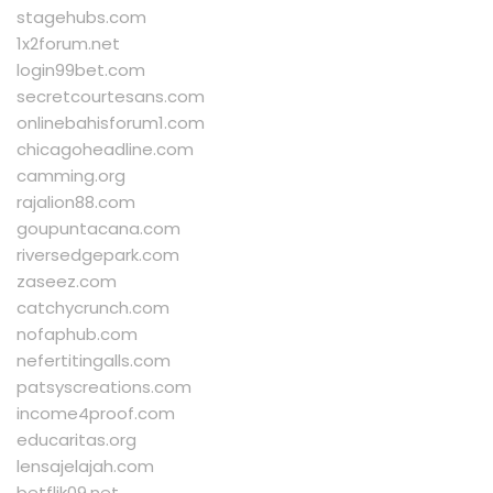
stagehubs.com
1x2forum.net
login99bet.com
secretcourtesans.com
onlinebahisforum1.com
chicagoheadline.com
camming.org
rajalion88.com
goupuntacana.com
riversedgepark.com
zaseez.com
catchycrunch.com
nofaphub.com
nefertitingalls.com
patsyscreations.com
income4proof.com
educaritas.org
lensajelajah.com
betflik09.net