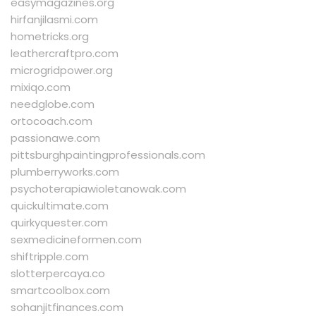
easymagazines.org
hirfanjilasmi.com
hometricks.org
leathercraftpro.com
microgridpower.org
mixiqo.com
needglobe.com
ortocoach.com
passionawe.com
pittsburghpaintingprofessionals.com
plumberryworks.com
psychoterapiawioletanowak.com
quickultimate.com
quirkyquester.com
sexmedicineformen.com
shiftripple.com
slotterpercaya.co
smartcoolbox.com
sohanjitfinances.com