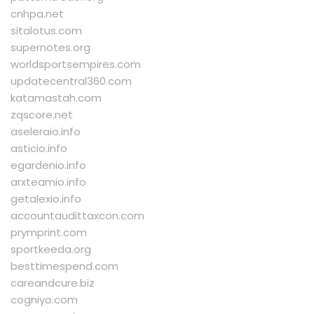
cnhpa.net
sitalotus.com
supernotes.org
worldsportsempires.com
updatecentral360.com
katamastah.com
zqscore.net
aseleraio.info
asticio.info
egardenio.info
arxteamio.info
getalexio.info
accountaudittaxcon.com
prymprint.com
sportkeeda.org
besttimespend.com
careandcure.biz
cogniyo.com