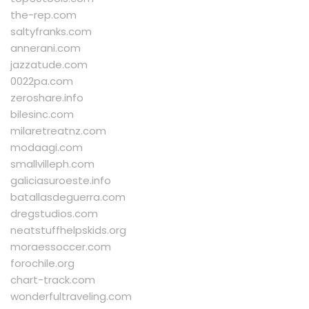
the-rep.com
saltyfranks.com
annerani.com
jazzatude.com
0022pa.com
zeroshare.info
bilesinc.com
milaretreatnz.com
modaagi.com
smallvilleph.com
galiciasuroeste.info
batallasdeguerra.com
dregstudios.com
neatstuffhelpskids.org
moraessoccer.com
forochile.org
chart-track.com
wonderfultraveling.com