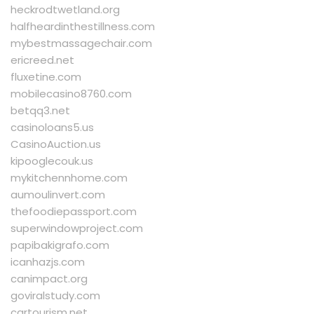
heckrodtwetland.org
halfheardinthestillness.com
mybestmassagechair.com
ericreed.net
fluxetine.com
mobilecasino8760.com
betqq3.net
casinoloans5.us
CasinoAuction.us
kipooglecouk.us
mykitchennhome.com
aumoulinvert.com
thefoodiepassport.com
superwindowproject.com
papibakigrafo.com
icanhazjs.com
canimpact.org
goviralstudy.com
cartourism.net