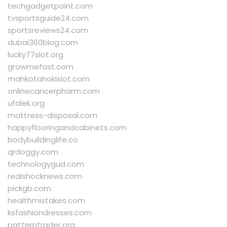
techgadgetpoint.com
tvsportsguide24.com
sportsreviews24.com
dubai360blog.com
lucky77slot.org
growmefast.com
mahkotahokislot.com
onlinecancerpharm.com
ufalek.org
mattress-disposal.com
happyflooringandcabinets.com
bodybuildinglife.co
qrdoggy.com
technologygud.com
realshocknews.com
pickgb.com
healthmistakes.com
ksfashiondresses.com
patterntrader.org