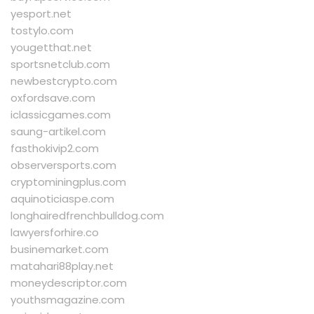
yesport.net
tostylo.com
yougetthat.net
sportsnetclub.com
newbestcrypto.com
oxfordsave.com
iclassicgames.com
saung-artikel.com
fasthokivip2.com
observersports.com
cryptominingplus.com
aquinoticiaspe.com
longhairedfrenchbulldog.com
lawyersforhire.co
businemarket.com
matahari88play.net
moneydescriptor.com
youthsmagazine.com