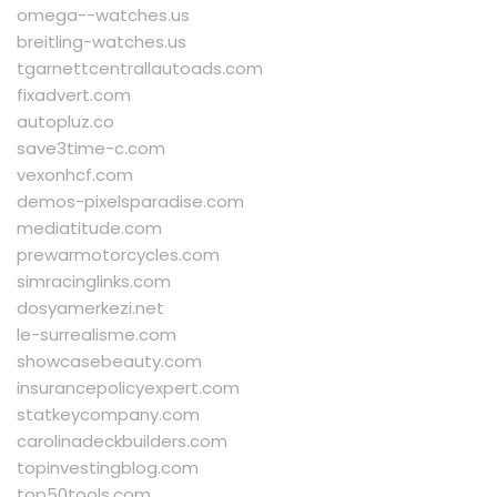
omega--watches.us
breitling-watches.us
tgarnettcentrallautoads.com
fixadvert.com
autopluz.co
save3time-c.com
vexonhcf.com
demos-pixelsparadise.com
mediatitude.com
prewarmotorcycles.com
simracinglinks.com
dosyamerkezi.net
le-surrealisme.com
showcasebeauty.com
insurancepolicyexpert.com
statkeycompany.com
carolinadeckbuilders.com
topinvestingblog.com
top50tools.com