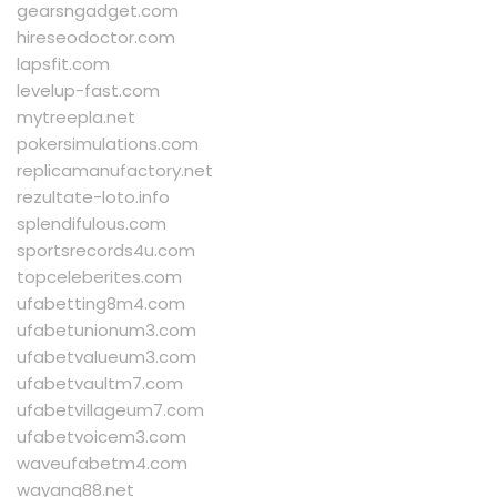
gearsngadget.com
hireseodoctor.com
lapsfit.com
levelup-fast.com
mytreepla.net
pokersimulations.com
replicamanufactory.net
rezultate-loto.info
splendifulous.com
sportsrecords4u.com
topceleberites.com
ufabetting8m4.com
ufabetunionum3.com
ufabetvalueum3.com
ufabetvaultm7.com
ufabetvillageum7.com
ufabetvoicem3.com
waveufabetm4.com
wayang88.net