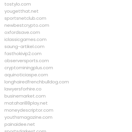
tostylo.com
yougetthat.net
sportsnetclub.com
newbestcrypto.com
oxfordsave.com
iclassicgames.com
saung-artikel.com
fasthokivip2.com
observersports.com
cryptominingplus.com
aquinoticiaspe.com
longhairedfrenchbulldog.com
lawyersforhire.co
businemarket.com
matahari88play.net
moneydescriptor.com
youthsmagazine.com
painaidee.net
sportsdarkest.com