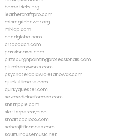
hometricks.org
leathercraftpro.com
microgridpower.org
mixiqo.com
needglobe.com
ortocoach.com
passionawe.com
pittsburghpaintingprofessionals.com
plumberryworks.com
psychoterapiawioletanowak.com
quickultimate.com
quirkyquester.com
sexmedicineformen.com
shiftripple.com
slotterpercaya.co
smartcoolbox.com
sohanjitfinances.com
soulfulhousemusic.net