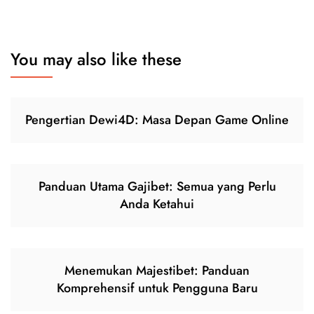
You may also like these
Pengertian Dewi4D: Masa Depan Game Online
Panduan Utama Gajibet: Semua yang Perlu
Anda Ketahui
Menemukan Majestibet: Panduan
Komprehensif untuk Pengguna Baru