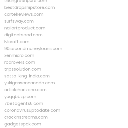
techgreenpure.com
bestdropshipstore.com
cartelreviews.com
surfsway.com
nailartproduct.com
digitactseed.com
lvlcraft.com
90secondmoneyloans.com
xenmicro.com
rodrovers.com
tripssolution.com
satta-king-india.com
yukigassencanada.com
articlehorizone.com
yuqqbbzp.com
7betagents6.com
coronavirusuptodate.com
crackinstreams.com
gadgetspak.com