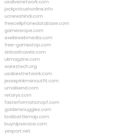
usalivenetwork.com
jackpotrushonline.info
ucnewshindi.com
freecellphonedatabase.com
gamersrope.com
exellewebmedia.com
free-gamestop.com
sinbadtravels.com
ukmagzine.com
wareztech.org
usabestnetwork.com
jessepinkmanoutfit.com
umailsend.com
retarys.com
fasterformationcpf.com
goldensnuggles.com
lookbattlemap.com
buyrdpservice.com
yesport.net