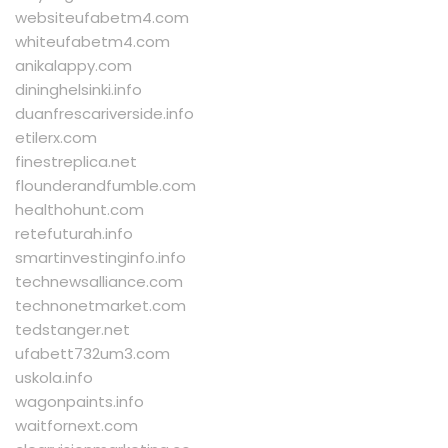
websiteufabetm4.com
whiteufabetm4.com
anikalappy.com
dininghelsinki.info
duanfrescariverside.info
etilerx.com
finestreplica.net
flounderandfumble.com
healthohunt.com
retefuturah.info
smartinvestinginfo.info
technewsalliance.com
technonetmarket.com
tedstanger.net
ufabett732um3.com
uskola.info
wagonpaints.info
waitfornext.com