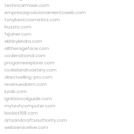
technoarmaan.com
empresasposicionamientoweb.com
tonybestcosmetics.com
buzznc.com
fxjoiner.com
skinbykindra.com
alltherageface.com
codenational.com
progameexplorer.com
rockislandroastery.com
directselling-pro.com
revenuealarm.com
lurab.com
ignitioncoilguide.com
mytechcomputer.com
bioslot168.com
artsandcraftsauthority.com
webservicelive.com