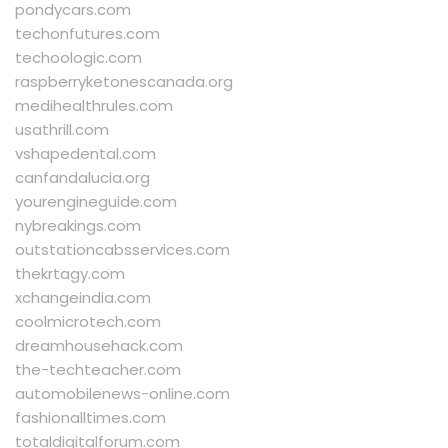
pondycars.com
techonfutures.com
techoologic.com
raspberryketonescanada.org
medihealthrules.com
usathrill.com
vshapedental.com
canfandalucia.org
yourengineguide.com
nybreakings.com
outstationcabsservices.com
thekrtagy.com
xchangeindia.com
coolmicrotech.com
dreamhousehack.com
the-techteacher.com
automobilenews-online.com
fashionalltimes.com
totaldigitalforum.com