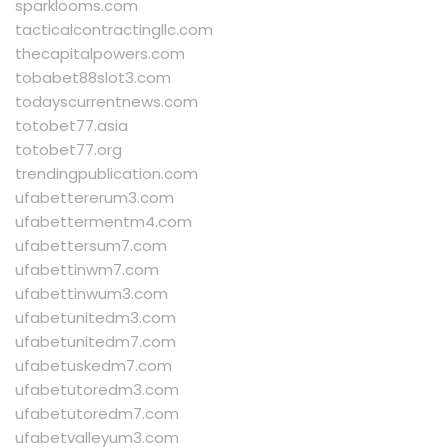
sparklooms.com
tacticalcontractingllc.com
thecapitalpowers.com
tobabet88slot3.com
todayscurrentnews.com
totobet77.asia
totobet77.org
trendingpublication.com
ufabettererum3.com
ufabettermentm4.com
ufabettersum7.com
ufabettinwm7.com
ufabettinwum3.com
ufabetunitedm3.com
ufabetunitedm7.com
ufabetuskedm7.com
ufabetutoredm3.com
ufabetutoredm7.com
ufabetvalleyum3.com