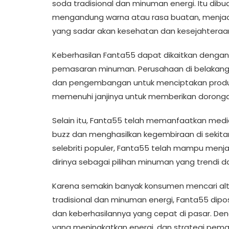
soda tradisional dan minuman energi. Itu di
mengandung warna atau rasa buatan, menjadi
yang sadar akan kesehatan dan kesejahteraa
Keberhasilan Fanta55 dapat dikaitkan dengan
pemasaran minuman. Perusahaan di belakang F
dan pengembangan untuk menciptakan produk 
memenuhi janjinya untuk memberikan dorongan
Selain itu, Fanta55 telah memanfaatkan medi
buzz dan menghasilkan kegembiraan di sekita
selebriti populer, Fanta55 telah mampu menj
dirinya sebagai pilihan minuman yang trendi da
Karena semakin banyak konsumen mencari alter
tradisional dan minuman energi, Fanta55 dip
dan keberhasilannya yang cepat di pasar. Den
yang meningkatkan energi, dan strategi pema