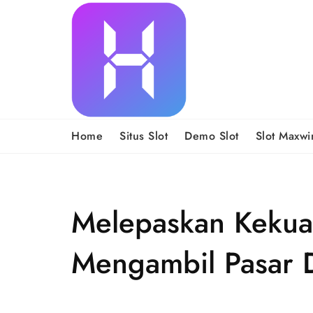
Skip
to
content
Home
Situs Slot
Demo Slot
Slot Maxwi
Melepaskan Kekua
Mengambil Pasar 