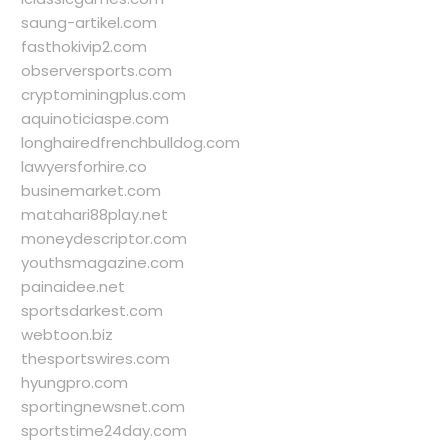
saung-artikel.com
fasthokivip2.com
observersports.com
cryptominingplus.com
aquinoticiaspe.com
longhairedfrenchbulldog.com
lawyersforhire.co
businemarket.com
matahari88play.net
moneydescriptor.com
youthsmagazine.com
painaidee.net
sportsdarkest.com
webtoon.biz
thesportswires.com
hyungpro.com
sportingnewsnet.com
sportstime24day.com