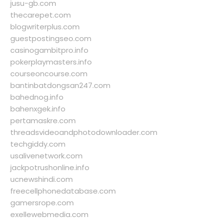
jusu-gb.com
thecarepet.com
blogwriterplus.com
guestpostingseo.com
casinogambitpro.info
pokerplaymasters.info
courseoncourse.com
bantinbatdongsan247.com
bahednog.info
bahenxgek.info
pertamaskre.com
threadsvideoandphotodownloader.com
techgiddy.com
usalivenetwork.com
jackpotrushonline.info
ucnewshindi.com
freecellphonedatabase.com
gamersrope.com
exellewebmedia.com