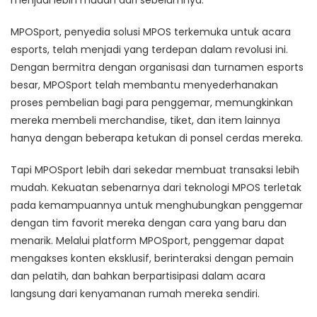
menjadi lebih mudah dari sebelumnya.
MPOSport, penyedia solusi MPOS terkemuka untuk acara
esports, telah menjadi yang terdepan dalam revolusi ini.
Dengan bermitra dengan organisasi dan turnamen esports
besar, MPOSport telah membantu menyederhanakan
proses pembelian bagi para penggemar, memungkinkan
mereka membeli merchandise, tiket, dan item lainnya
hanya dengan beberapa ketukan di ponsel cerdas mereka.
Tapi MPOSport lebih dari sekedar membuat transaksi lebih
mudah. Kekuatan sebenarnya dari teknologi MPOS terletak
pada kemampuannya untuk menghubungkan penggemar
dengan tim favorit mereka dengan cara yang baru dan
menarik. Melalui platform MPOSport, penggemar dapat
mengakses konten eksklusif, berinteraksi dengan pemain
dan pelatih, dan bahkan berpartisipasi dalam acara
langsung dari kenyamanan rumah mereka sendiri.