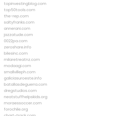
topinvestingblog.com
top50tools.com
the-rep.com
saltyfranks.com
annerani.com
jazzatude.com
0022pa.com
zeroshare.info
bilesinc.com
milaretreatnz.com
modaagi.com
smallvilleph.com
galiciasuroeste.info
batallasdeguerra.com
dregstudios.com
neatstuffhelpskids.org
moraessoccer.com
forochile.org
chart-track.com