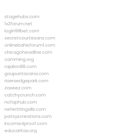
stagehubs.com
1x2forum.net
login99bet.com
secretcourtesans.com
onlinebahisforum1.com
chicagoheadline.com
camming.org
rajalion88.com
goupuntacana.com
riversedgepark.com
zaseez.com
catchycrunch.com
nofaphub.com
nefertitingalls.com
patsyscreations.com
income4proof.com
educaritas.org