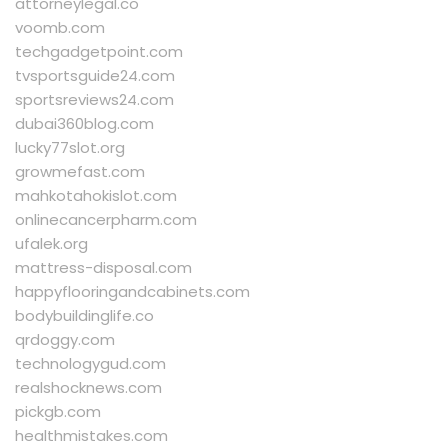
attorneylegal.co
voomb.com
techgadgetpoint.com
tvsportsguide24.com
sportsreviews24.com
dubai360blog.com
lucky77slot.org
growmefast.com
mahkotahokislot.com
onlinecancerpharm.com
ufalek.org
mattress-disposal.com
happyflooringandcabinets.com
bodybuildinglife.co
qrdoggy.com
technologygud.com
realshocknews.com
pickgb.com
healthmistakes.com