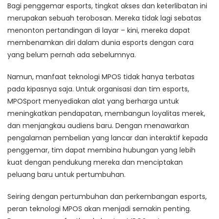
Bagi penggemar esports, tingkat akses dan keterlibatan ini
merupakan sebuah terobosan. Mereka tidak lagi sebatas
menonton pertandingan di layar – kini, mereka dapat
membenamkan diri dalam dunia esports dengan cara
yang belum pernah ada sebelumnya.
Namun, manfaat teknologi MPOS tidak hanya terbatas
pada kipasnya saja. Untuk organisasi dan tim esports,
MPOSport menyediakan alat yang berharga untuk
meningkatkan pendapatan, membangun loyalitas merek,
dan menjangkau audiens baru. Dengan menawarkan
pengalaman pembelian yang lancar dan interaktif kepada
penggemar, tim dapat membina hubungan yang lebih
kuat dengan pendukung mereka dan menciptakan
peluang baru untuk pertumbuhan.
Seiring dengan pertumbuhan dan perkembangan esports,
peran teknologi MPOS akan menjadi semakin penting.