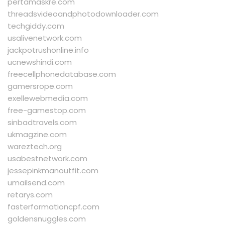
pertamaskre.com
threadsvideoandphotodownloader.com
techgiddy.com
usalivenetwork.com
jackpotrushonline.info
ucnewshindi.com
freecellphonedatabase.com
gamersrope.com
exellewebmedia.com
free-gamestop.com
sinbadtravels.com
ukmagzine.com
wareztech.org
usabestnetwork.com
jessepinkmanoutfit.com
umailsend.com
retarys.com
fasterformationcpf.com
goldensnuggles.com