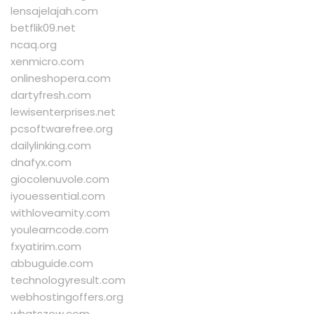
lensajelajah.com
betflik09.net
ncaq.org
xenmicro.com
onlineshopera.com
dartyfresh.com
lewisenterprises.net
pcsoftwarefree.org
dailylinking.com
dnafyx.com
giocolenuvole.com
iyouessential.com
withloveamity.com
youlearncode.com
fxyatirim.com
abbuguide.com
technologyresult.com
webhostingoffers.org
whatszow.com