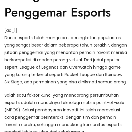
Penggemar Esports
[ad_1]
Dunia esports telah mengalami peningkatan popularitas
yang sangat besar dalam beberapa tahun terakhir, dengan
jutaan penggemar yang menonton pemain favorit mereka
berkompetisi di medan perang virtual. Dari judul populer
seperti League of Legends dan Overwatch hingga game
yang kurang terkenal seperti Rocket League dan Rainbow
Six Siege, ada permainan yang bisa dinikmati semua orang.
Salah satu faktor kunci yang mendorong pertumbuhan
esports adalah munculnya teknologi mobile point-of-sale
(MPOS). Solusi pembayaran inovatif ini telah merevolusi
cara penggemar berinteraksi dengan tim dan pemain
favorit mereka, sehingga mendukung komunitas esports