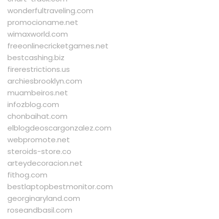
wonderfultraveling.com
promocioname.net
wimaxworld.com
freeonlinecricketgames.net
bestcashing.biz
firerestrictions.us
archiesbrooklyn.com
muambeiros.net
infozblog.com
chonbaihat.com
elblogdeoscargonzalez.com
webpromote.net
steroids-store.co
arteydecoracion.net
fithog.com
bestlaptopbestmonitor.com
georginaryland.com
roseandbasil.com