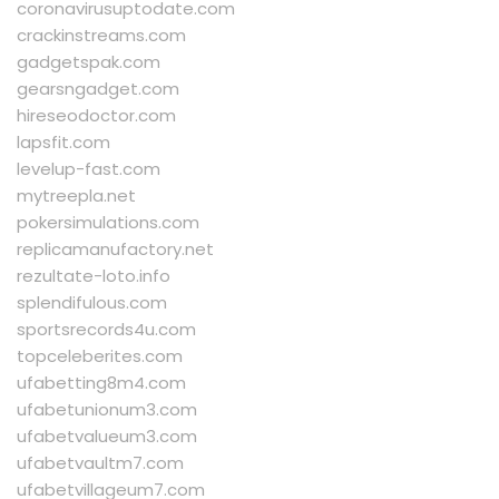
coronavirusuptodate.com
crackinstreams.com
gadgetspak.com
gearsngadget.com
hireseodoctor.com
lapsfit.com
levelup-fast.com
mytreepla.net
pokersimulations.com
replicamanufactory.net
rezultate-loto.info
splendifulous.com
sportsrecords4u.com
topceleberites.com
ufabetting8m4.com
ufabetunionum3.com
ufabetvalueum3.com
ufabetvaultm7.com
ufabetvillageum7.com