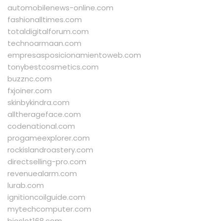
automobilenews-online.com
fashionalltimes.com
totaldigitalforum.com
technoarmaan.com
empresasposicionamientoweb.com
tonybestcosmetics.com
buzznc.com
fxjoiner.com
skinbykindra.com
alltherageface.com
codenational.com
progameexplorer.com
rockislandroastery.com
directselling-pro.com
revenuealarm.com
lurab.com
ignitioncoilguide.com
mytechcomputer.com
bioslot168.com