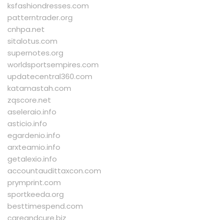
ksfashiondresses.com
patterntrader.org
cnhpa.net
sitalotus.com
supernotes.org
worldsportsempires.com
updatecentral360.com
katamastah.com
zqscore.net
aseleraio.info
asticio.info
egardenio.info
arxteamio.info
getalexio.info
accountaudittaxcon.com
prymprint.com
sportkeeda.org
besttimespend.com
careandcure.biz