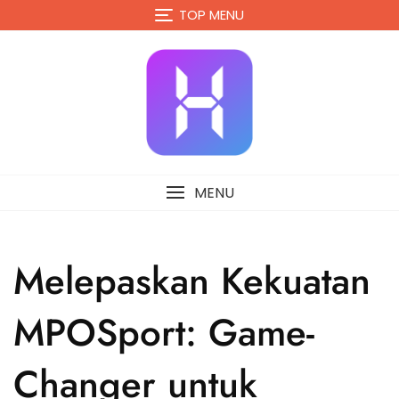
Skip
TOP MENU
to
content
MENU
Melepaskan Kekuatan
MPOSport: Game-
Changer untuk