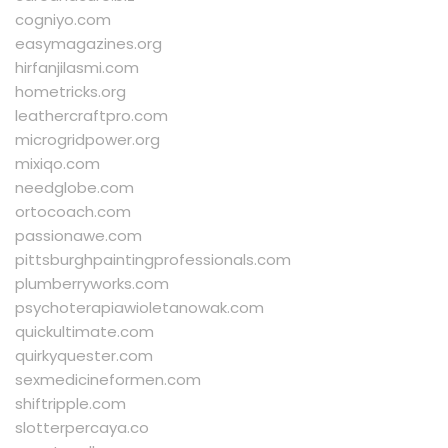
cogniyo.com
easymagazines.org
hirfanjilasmi.com
hometricks.org
leathercraftpro.com
microgridpower.org
mixiqo.com
needglobe.com
ortocoach.com
passionawe.com
pittsburghpaintingprofessionals.com
plumberryworks.com
psychoterapiawioletanowak.com
quickultimate.com
quirkyquester.com
sexmedicineformen.com
shiftripple.com
slotterpercaya.co