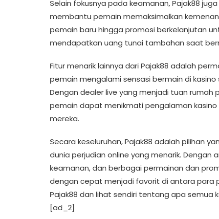
Selain fokusnya pada keamanan, Pajak88 jug
membantu pemain memaksimalkan kemenanga
pemain baru hingga promosi berkelanjutan un
mendapatkan uang tunai tambahan saat berm
Fitur menarik lainnya dari Pajak88 adalah pe
pemain mengalami sensasi bermain di kasino
Dengan dealer live yang menjadi tuan rumah pe
pemain dapat menikmati pengalaman kasino 
mereka.
Secara keseluruhan, Pajak88 adalah pilihan ya
dunia perjudian online yang menarik. Dengan
keamanan, dan berbagai permainan dan promo
dengan cepat menjadi favorit di antara para
Pajak88 dan lihat sendiri tentang apa semua 
[ad_2]