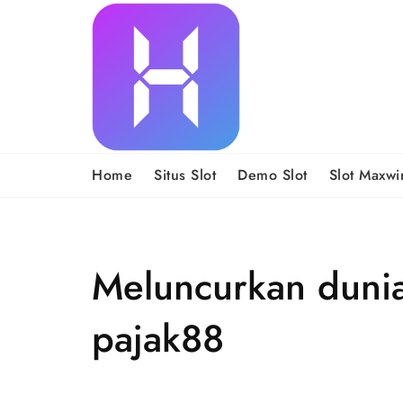
Skip
to
content
Home
Situs Slot
Demo Slot
Slot Maxwi
Meluncurkan dunia
pajak88