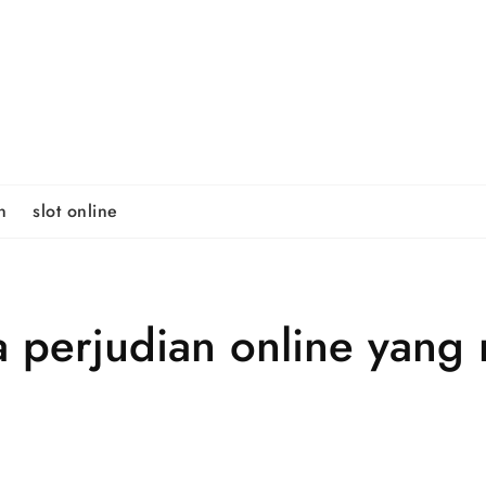
n
slot online
 perjudian online yang