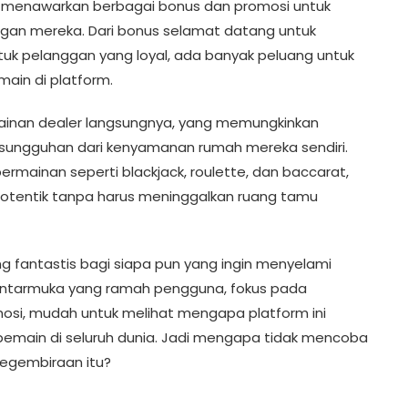
a menawarkan berbagai bonus dan promosi untuk
n mereka. Dari bonus selamat datang untuk
tuk pelanggan yang loyal, ada banyak peluang untuk
ain di platform.
rmainan dealer langsungnya, yang memungkinkan
 sungguhan dari kenyamanan rumah mereka sendiri.
rmainan seperti blackjack, roulette, dan baccarat,
otentik tanpa harus meninggalkan ruang tamu
ng fantastis bagi siapa pun yang ingin menyelami
 antarmuka yang ramah pengguna, fokus pada
si, mudah untuk melihat mengapa platform ini
 pemain di seluruh dunia. Jadi mengapa tidak mencoba
kegembiraan itu?