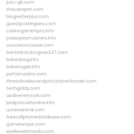
jusu-gb.com
thecarepet.com
blogwriterplus.com
guestpostingseo.com
casinogambitpro.info
pokerplaymasters.info
courseoncourse.com
bantinbatdongsan247.com
bahednog.info
bahenxgek.info
pertamaskre.com
threadsvideoandphotodownloader.com
techgiddy.com
usalivenetwork.com
jackpotrushonline.info
ucnewshindi.com
freecellphonedatabase.com
gamersrope.com
exellewebmedia.com