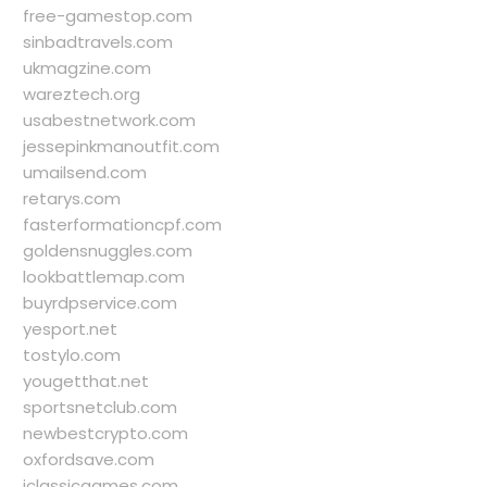
free-gamestop.com
sinbadtravels.com
ukmagzine.com
wareztech.org
usabestnetwork.com
jessepinkmanoutfit.com
umailsend.com
retarys.com
fasterformationcpf.com
goldensnuggles.com
lookbattlemap.com
buyrdpservice.com
yesport.net
tostylo.com
yougetthat.net
sportsnetclub.com
newbestcrypto.com
oxfordsave.com
iclassicgames.com