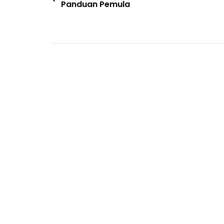
Panduan Pemula
navigation