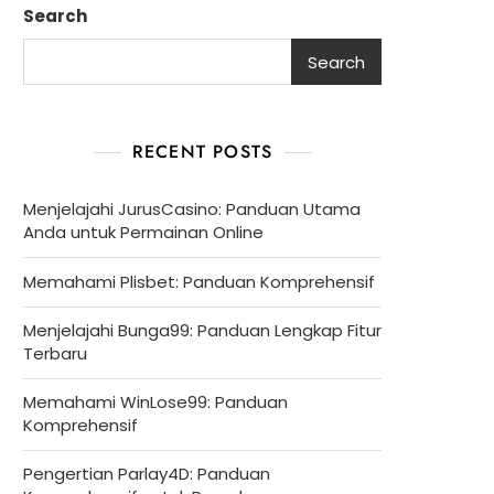
Search
Search
RECENT POSTS
Menjelajahi JurusCasino: Panduan Utama
Anda untuk Permainan Online
Memahami Plisbet: Panduan Komprehensif
Menjelajahi Bunga99: Panduan Lengkap Fitur
Terbaru
Memahami WinLose99: Panduan
Komprehensif
Pengertian Parlay4D: Panduan