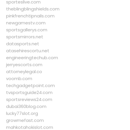
sporteslive.com
theblingblingshields.com
pinkfrenchtipnails.com
newgamestv.com
sportsgallerys.com
sportsmirrors.net
datasports.net
atasehirescortu.net
engineeringtechub.com
jerryescorts.com
attorneylegal.co
voomb.com
techgadgetpoint.com
tvsportsguide24.com
sportsreviews24.com
dubai360blog.com
lucky77slot.org
growmefast.com
mahkotahokislot.com