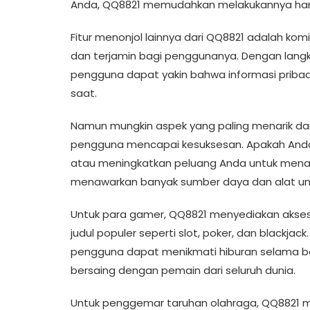
Anda, QQ8821 memudahkan melakukannya hany
Fitur menonjol lainnya dari QQ8821 adalah k
dan terjamin bagi penggunanya. Dengan lang
pengguna dapat yakin bahwa informasi pribadi
saat.
Namun mungkin aspek yang paling menarik da
pengguna mencapai kesuksesan. Apakah Anda
atau meningkatkan peluang Anda untuk mena
menawarkan banyak sumber daya dan alat u
Untuk para gamer, QQ8821 menyediakan akses
judul populer seperti slot, poker, dan blackja
pengguna dapat menikmati hiburan selama b
bersaing dengan pemain dari seluruh dunia.
Untuk penggemar taruhan olahraga, QQ8821