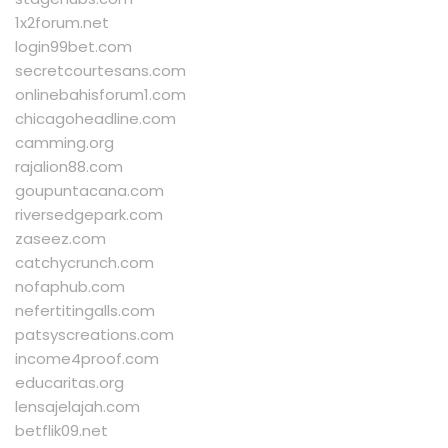
1x2forum.net
login99bet.com
secretcourtesans.com
onlinebahisforum1.com
chicagoheadline.com
camming.org
rajalion88.com
goupuntacana.com
riversedgepark.com
zaseez.com
catchycrunch.com
nofaphub.com
nefertitingalls.com
patsyscreations.com
income4proof.com
educaritas.org
lensajelajah.com
betflik09.net