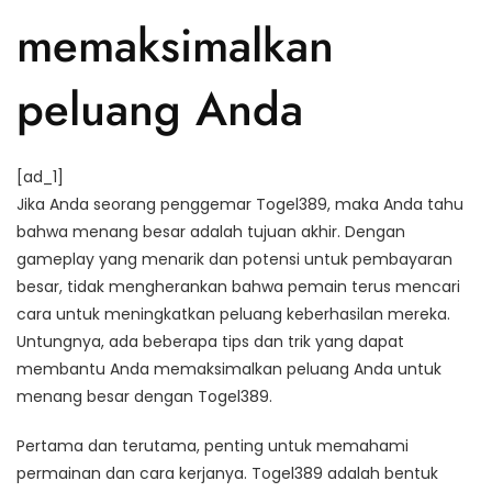
memaksimalkan
peluang Anda
[ad_1]
Jika Anda seorang penggemar Togel389, maka Anda tahu
bahwa menang besar adalah tujuan akhir. Dengan
gameplay yang menarik dan potensi untuk pembayaran
besar, tidak mengherankan bahwa pemain terus mencari
cara untuk meningkatkan peluang keberhasilan mereka.
Untungnya, ada beberapa tips dan trik yang dapat
membantu Anda memaksimalkan peluang Anda untuk
menang besar dengan Togel389.
Pertama dan terutama, penting untuk memahami
permainan dan cara kerjanya. Togel389 adalah bentuk