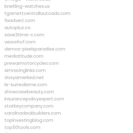
breitling-watches.us
tgarnettcentrallautoads.com
fixadvert.com
autopluz.co
save3time-c.com
vexonhcf.com
demos-pixelsparadise.com
mediatitude.com
prewarmotorcycles.com
simracinglinks.com
dosyamerkezi.net
le-surrealisme.com
showcasebeauty.com
insurancepolicyexpert.com
statkeycompany.com
carolinadeckbuilders.com
topinvestingblog.com
top50tools.com