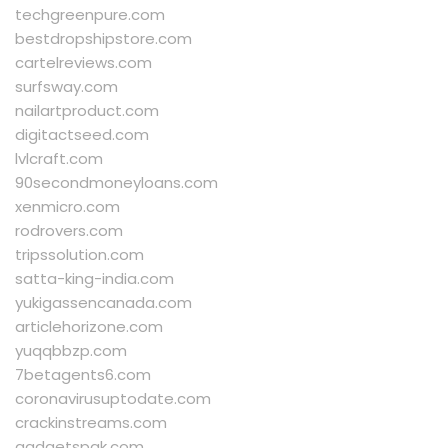
techgreenpure.com
bestdropshipstore.com
cartelreviews.com
surfsway.com
nailartproduct.com
digitactseed.com
lvlcraft.com
90secondmoneyloans.com
xenmicro.com
rodrovers.com
tripssolution.com
satta-king-india.com
yukigassencanada.com
articlehorizone.com
yuqqbbzp.com
7betagents6.com
coronavirusuptodate.com
crackinstreams.com
gadgetspak.com