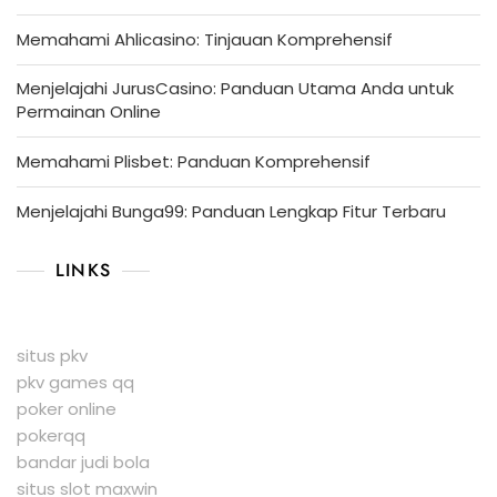
Memahami Ahlicasino: Tinjauan Komprehensif
Menjelajahi JurusCasino: Panduan Utama Anda untuk
Permainan Online
Memahami Plisbet: Panduan Komprehensif
Menjelajahi Bunga99: Panduan Lengkap Fitur Terbaru
LINKS
situs pkv
pkv games qq
poker online
pokerqq
bandar judi bola
situs slot maxwin