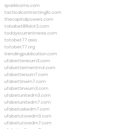
sparklooms.com
tacticalcontractingllc.com
thecapitalpowers.com
tobabet88slot3.com
todayscurrentnews.com
totobet77.asia
totobet77.org
trendingpublication.com
ufabettererum3.com
ufabettermentm4.com
ufabettersum7.com
ufabettinwm7.com
ufabettinwum3.com
ufabetunitedm3.com
ufabetunitedm7.com
ufabetuskedm7.com
ufabetutoredm3.com
ufabetutoredm7.com