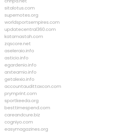
cnhpa.net
sitalotus.com
supernotes.org
worldsportsempires.com
updatecentral360.com
katamastah.com
zqscore.net
aseleraio.info
asticio.info
egardenio.info
arxteamio.info
getalexio.info
accountaudittaxcon.com
prymprint.com
sportkeeda.org
besttimespend.com
careandcure.biz
cogniyo.com
easymagazines.org