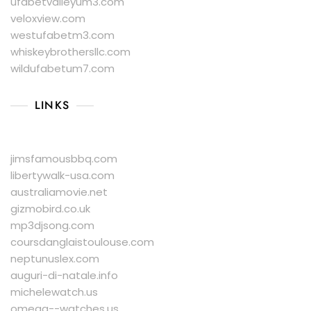
ufabetvalleyum3.com
veloxview.com
westufabetm3.com
whiskeybrothersllc.com
wildufabetum7.com
LINKS
jimsfamousbbq.com
libertywalk-usa.com
australiamovie.net
gizmobird.co.uk
mp3djsong.com
coursdanglaistoulouse.com
neptunuslex.com
auguri-di-natale.info
michelewatch.us
omega--watches.us