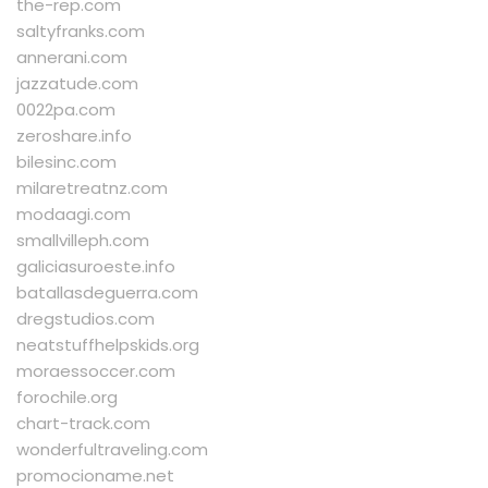
the-rep.com
saltyfranks.com
annerani.com
jazzatude.com
0022pa.com
zeroshare.info
bilesinc.com
milaretreatnz.com
modaagi.com
smallvilleph.com
galiciasuroeste.info
batallasdeguerra.com
dregstudios.com
neatstuffhelpskids.org
moraessoccer.com
forochile.org
chart-track.com
wonderfultraveling.com
promocioname.net