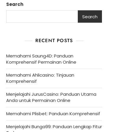
Search
Search
RECENT POSTS
Memahami Saung4D: Panduan
Komprehensif Permainan Online
Memahami Ahlicasino: Tinjauan
Komprehensif
Menjelajahi JurusCasino: Panduan Utama
Anda untuk Permainan Online
Memahami Plisbet: Panduan Komprehensif
Menjelajahi Bunga99: Panduan Lengkap Fitur