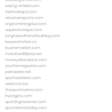
saung-artikel.com
fasthokivip2.com
observersports.com
cryptominingplus.com
aquinoticiaspe.com
longhairedfrenchbulldog.com
lawyersforhire.co
businemarket.com
matahari88play.net
moneydescriptor.com
youthsmagazine.com
painaidee.net
sportsdarkest.com
webtoon.biz
thesportswires.com
hyungpro.com
sportingnewsnet.com
sportstime24day.com