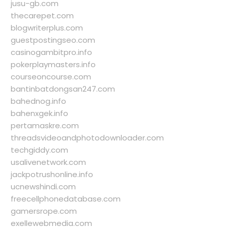
jusu-gb.com
thecarepet.com
blogwriterplus.com
guestpostingseo.com
casinogambitpro.info
pokerplaymasters.info
courseoncourse.com
bantinbatdongsan247.com
bahednog.info
bahenxgek.info
pertamaskre.com
threadsvideoandphotodownloader.com
techgiddy.com
usalivenetwork.com
jackpotrushonline.info
ucnewshindi.com
freecellphonedatabase.com
gamersrope.com
exellewebmedia.com