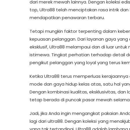
dari merek mewah lainnya. Dengan koleksi edis
top, Ultra88 telah menciptakan rasa intrik dan
mendapatkan penawaran terbaru.
Tetapi mungkin faktor terpenting dalam keber
kepuasan pelanggan. Dari layanan gaya yang 
eksklusif, Ultra88 melampaui dan di luar unt
istimewa. Tingkat perhatian terhadap detail 
pengikut pelanggan yang loyal yang terus ke
Ketika Ultra88 terus memperluas kerajaannya
mode dan gaya hidup kelas atas, satu hal yang j
Dengan kombinasi kualitas, eksklusivitas, dan 
tetap berada di puncak pasar mewah selama
Jadi, jika Anda ingin mengangkat pakaian And
lagi dari ultra88. Dengan koleksi yang menakj
yang tak tertandingi, Ultra88 adalah lambang