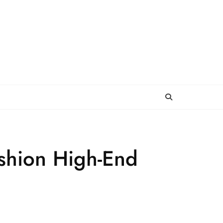
shion High-End