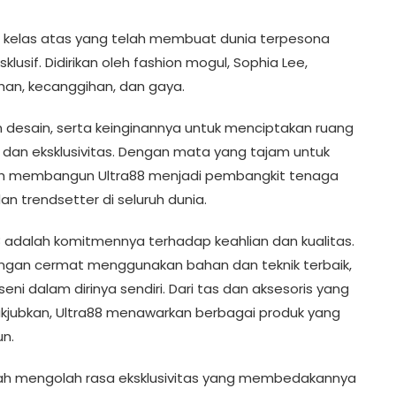
p kelas atas yang telah membuat dunia terpesona
if. Didirikan oleh fashion mogul, Sophia Lee,
han, kecanggihan, dan gaya.
dan desain, serta keinginannya untuk menciptakan ruang
an eksklusivitas. Dengan mata yang tajam untuk
elah membangun Ultra88 menjadi pembangkit tenaga
 dan trendsetter di seluruh dunia.
a88 adalah komitmennya terhadap keahlian dan kualitas.
dengan cermat menggunakan bahan dan teknik terbaik,
i dalam dirinya sendiri. Dari tas dan aksesoris yang
akjubkan, Ultra88 menawarkan berbagai produk yang
n.
telah mengolah rasa eksklusivitas yang membedakannya