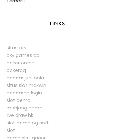
Terbaru
LINKS
situs pkv
pkv games qq
poker online
pokerqq
bandar judi bola
situs slot maxwin
bandarqq login
slot demo
mahjong demo
live draw hk
slot demo pg soft
slot
demo slot gacor