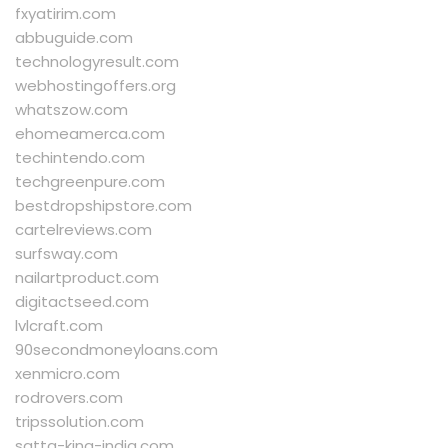
fxyatirim.com
abbuguide.com
technologyresult.com
webhostingoffers.org
whatszow.com
ehomeamerca.com
techintendo.com
techgreenpure.com
bestdropshipstore.com
cartelreviews.com
surfsway.com
nailartproduct.com
digitactseed.com
lvlcraft.com
90secondmoneyloans.com
xenmicro.com
rodrovers.com
tripssolution.com
satta-king-india.com