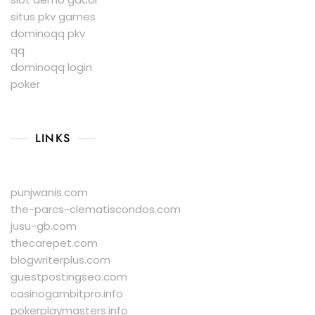
situs pkv games
dominoqq pkv
qq
dominoqq login
poker
LINKS
punjwanis.com
the-parcs-clematiscondos.com
jusu-gb.com
thecarepet.com
blogwriterplus.com
guestpostingseo.com
casinogambitpro.info
pokerplaymasters.info