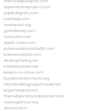
thefoodiepassport.com
superwindowproject.com
papibakigrafo.com
icanhazjs.com
canimpact.org
goviralstudy.com
cartourism.net
apple-cores.com
pulserasdeactividad10.com
barbaracarlotti.com
desktopmining.net
inthebleachers.net
lexapro-rx-store.com
buyskincareproducts.org
frenchbulldogpuppyforsale.net
kogamasquid.com
themultiplicationtablechart.com
casinoglamour.org
dextercoin.io