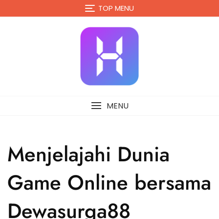
Skip
TOP MENU
to
content
MENU
Menjelajahi Dunia
Game Online bersama
Dewasurga88