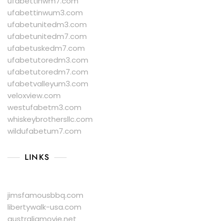
ufabettinwm7.com
ufabettinwum3.com
ufabetunitedm3.com
ufabetunitedm7.com
ufabetuskedm7.com
ufabetutoredm3.com
ufabetutoredm7.com
ufabetvalleyum3.com
veloxview.com
westufabetm3.com
whiskeybrothersllc.com
wildufabetum7.com
LINKS
jimsfamousbbq.com
libertywalk-usa.com
australiamovie.net