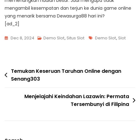
memenangkan hadiah besar. Jadi mengapa tidak
mengambil kesempatan dan terjun ke dunia game online
yang menarik bersama Dewasurga88 hari ini?
[ad_2]
Tags
Dec 8, 2024
Demo Slot
,
Situs Slot
Demo Slot
,
Slot
Post
Temukan Keseruan Taruhan Online dengan
Senang303
navigation
Menjelajahi Keindahan Lazawin: Permata
Tersembunyi di Filipina