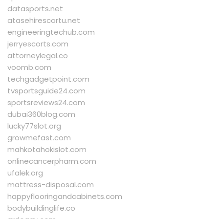
datasports.net
atasehirescortu.net
engineeringtechub.com
jerryescorts.com
attorneylegal.co
voomb.com
techgadgetpoint.com
tvsportsguide24.com
sportsreviews24.com
dubai360blog.com
lucky77slot.org
growmefast.com
mahkotahokislot.com
onlinecancerpharm.com
ufalek.org
mattress-disposal.com
happyflooringandcabinets.com
bodybuildinglife.co