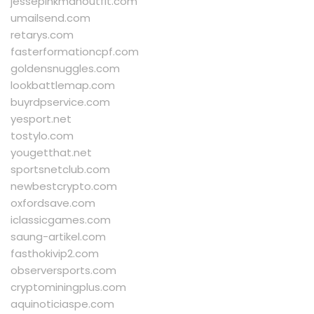
jessepinkmanoutfit.com
umailsend.com
retarys.com
fasterformationcpf.com
goldensnuggles.com
lookbattlemap.com
buyrdpservice.com
yesport.net
tostylo.com
yougetthat.net
sportsnetclub.com
newbestcrypto.com
oxfordsave.com
iclassicgames.com
saung-artikel.com
fasthokivip2.com
observersports.com
cryptominingplus.com
aquinoticiaspe.com