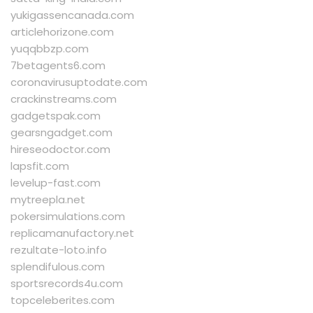
yukigassencanada.com
articlehorizone.com
yuqqbbzp.com
7betagents6.com
coronavirusuptodate.com
crackinstreams.com
gadgetspak.com
gearsngadget.com
hireseodoctor.com
lapsfit.com
levelup-fast.com
mytreepla.net
pokersimulations.com
replicamanufactory.net
rezultate-loto.info
splendifulous.com
sportsrecords4u.com
topceleberites.com