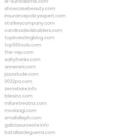
le-surrealisme.com
showcasebeauty.com
insurancepolicyexpert.com
statkeycompany.com
carolinadeckbuilders.com
topinvestingblog.com
top50tools.com
the-rep.com
saltyfranks.com
annerani.com
jazzatude.com
0022pa.com
zeroshare.info
bilesinc.com
milaretreatnz.com
modaagi.com
smallvilleph.com
galiciasuroeste.info
batallasdeguerra.com