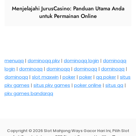
Menjelajahi JurusCasino: Panduan Utama Anda
untuk Permainan Online
menuqq
|
dominoqq pkv
|
dominoqq login
|
dominoqq
login
|
dominoqq
|
dominoqq
|
dominoqq
|
dominoqq
|
dominoqq
|
slot maxwin
|
poker
|
poker
|
qq poker
|
situs
pkv games
|
situs pkv games
|
poker online
|
situs qq
|
pkv games bandarqq
Copyright © 2026 Slot Mahjong Ways Gacor Hari Ini, Pilih Slot