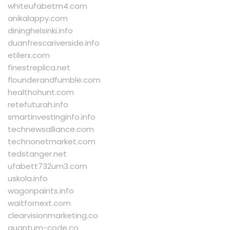
whiteufabetm4.com
anikalappy.com
dininghelsinki.info
duanfrescariverside.info
etilerx.com
finestreplica.net
flounderandfumble.com
healthohunt.com
retefuturah.info
smartinvestinginfo.info
technewsalliance.com
technonetmarket.com
tedstanger.net
ufabett732um3.com
uskola.info
wagonpaints.info
waitfornext.com
clearvisionmarketing.co
quantum-code.co