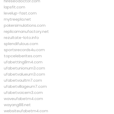
hireseodoctor.com
lapsfit.com
levelup-fast.com
mytreepla.net
pokersimulations.com
replicamanufactory.net
rezultate-loto.info
splendifulous.com
sportsrecords4u.com
topceleberites.com
ufabetting8m4.com
ufabetunionum3.com
ufabetvalueum3.com
ufabetvaultm7.com
ufabetvillageum7.com
ufabetvoicem3.com
waveufabetm4.com
wayang88.net
websiteufabetm4.com