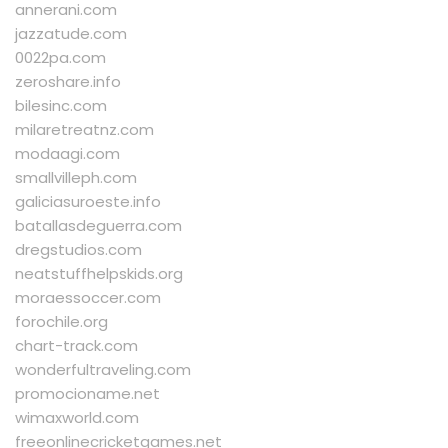
annerani.com
jazzatude.com
0022pa.com
zeroshare.info
bilesinc.com
milaretreatnz.com
modaagi.com
smallvilleph.com
galiciasuroeste.info
batallasdeguerra.com
dregstudios.com
neatstuffhelpskids.org
moraessoccer.com
forochile.org
chart-track.com
wonderfultraveling.com
promocioname.net
wimaxworld.com
freeonlinecricketgames.net