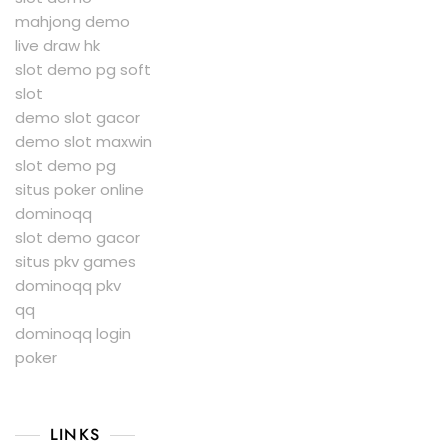
mahjong demo
live draw hk
slot demo pg soft
slot
demo slot gacor
demo slot maxwin
slot demo pg
situs poker online
dominoqq
slot demo gacor
situs pkv games
dominoqq pkv
qq
dominoqq login
poker
LINKS