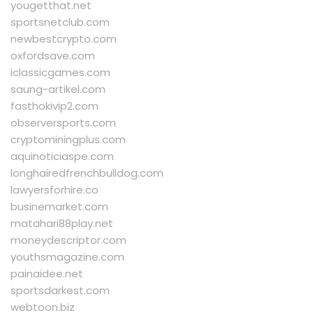
yougetthat.net
sportsnetclub.com
newbestcrypto.com
oxfordsave.com
iclassicgames.com
saung-artikel.com
fasthokivip2.com
observersports.com
cryptominingplus.com
aquinoticiaspe.com
longhairedfrenchbulldog.com
lawyersforhire.co
businemarket.com
matahari88play.net
moneydescriptor.com
youthsmagazine.com
painaidee.net
sportsdarkest.com
webtoon.biz