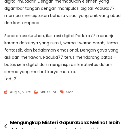
digital mutakhir. Dengan memadukan elemen yang
digambar tangan dengan manipulasi digital, Paduka77
mampu menciptakan bahasa visual yang unik yang abadi
dan kontemporer.
Secara keseluruhan, ilustrasi digital Paduka77 menonjol
karena detailnya yang rumit, warna -warna cerah, tema
fantastik, dan kedalaman emosional. Dengan gaya yang
asli dan menawan, Paduka77 terus mendorong batas -
batas seni digital dan menginspirasi kreativitas dalam
semua yang melihat karya mereka.
[ad_2]
Tags
Aug 9, 2025
Situs Slot
Slot
Post
Mengungkap Misteri Gapurabola: Melihat lebih