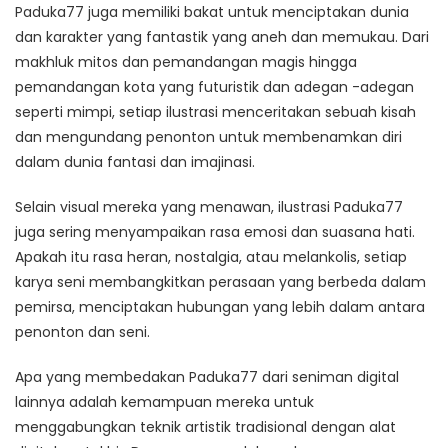
Paduka77 juga memiliki bakat untuk menciptakan dunia
dan karakter yang fantastik yang aneh dan memukau. Dari
makhluk mitos dan pemandangan magis hingga
pemandangan kota yang futuristik dan adegan -adegan
seperti mimpi, setiap ilustrasi menceritakan sebuah kisah
dan mengundang penonton untuk membenamkan diri
dalam dunia fantasi dan imajinasi.
Selain visual mereka yang menawan, ilustrasi Paduka77
juga sering menyampaikan rasa emosi dan suasana hati.
Apakah itu rasa heran, nostalgia, atau melankolis, setiap
karya seni membangkitkan perasaan yang berbeda dalam
pemirsa, menciptakan hubungan yang lebih dalam antara
penonton dan seni.
Apa yang membedakan Paduka77 dari seniman digital
lainnya adalah kemampuan mereka untuk
menggabungkan teknik artistik tradisional dengan alat