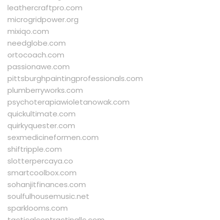
leathercraftpro.com
microgridpower.org
mixiqo.com
needglobe.com
ortocoach.com
passionawe.com
pittsburghpaintingprofessionals.com
plumberryworks.com
psychoterapiawioletanowak.com
quickultimate.com
quirkyquester.com
sexmedicineformen.com
shiftripple.com
slotterpercaya.co
smartcoolbox.com
sohanjitfinances.com
soulfulhousemusic.net
sparklooms.com
tacticalcontractingllc.com