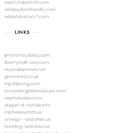
westufabetm3.com
whiskeybrothersllc.com
wildufabetum7.com
LINKS
jimsfamousbbq.com
libertywalk-usa.com
australiamovie.net
gizmobird.co.uk
mp3djsong.com
coursdanglaistoulouse.com
neptunuslex.com
auguri-di-natale.info
michelewatch.us
omega--watches.us
breitling-watches.us