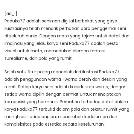
[ad_1]
Paduka77 adalah seniman digital berbakat yang gaya
ilustrasinya telah menarik perhatian para penggemar seni
di seluruh dunia. Dengan mata yang tajam untuk detail dan
imajinasi yang jelas, karya seni Paduka77 adalah pesta
visual untuk mata, memadukan elemen fantasi,
surealisme, dan pola yang rumit.
Salah satu fitur paling mencolok dari ilustrasi Paduka77
adalah penggunaan warna -warna cerah dan desain yang
rumit. Setiap karya seni adalah kaleidoskop warna, dengan
setiap warna dipilih dengan cermat untuk menciptakan
komposisi yang harmonis. Perhatian terhadap detail dalam
karya Paduka77 terbukti dalam pola dan tekstur rumit yang
menghiasi setiap bagian, menambah kedalaman dan
kompleksitas pada estetika secara keseluruhan.