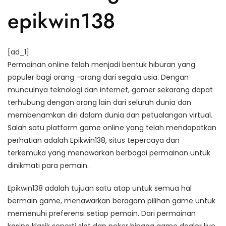
epikwin138
[ad_1]
Permainan online telah menjadi bentuk hiburan yang
populer bagi orang -orang dari segala usia. Dengan
munculnya teknologi dan internet, gamer sekarang dapat
terhubung dengan orang lain dari seluruh dunia dan
membenamkan diri dalam dunia dan petualangan virtual.
Salah satu platform game online yang telah mendapatkan
perhatian adalah Epikwin138, situs tepercaya dan
terkemuka yang menawarkan berbagai permainan untuk
dinikmati para pemain.
Epikwin138 adalah tujuan satu atap untuk semua hal
bermain game, menawarkan beragam pilihan game untuk
memenuhi preferensi setiap pemain. Dari permainan