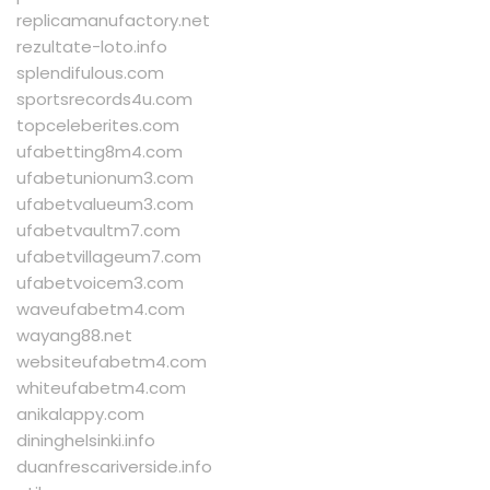
replicamanufactory.net
rezultate-loto.info
splendifulous.com
sportsrecords4u.com
topceleberites.com
ufabetting8m4.com
ufabetunionum3.com
ufabetvalueum3.com
ufabetvaultm7.com
ufabetvillageum7.com
ufabetvoicem3.com
waveufabetm4.com
wayang88.net
websiteufabetm4.com
whiteufabetm4.com
anikalappy.com
dininghelsinki.info
duanfrescariverside.info