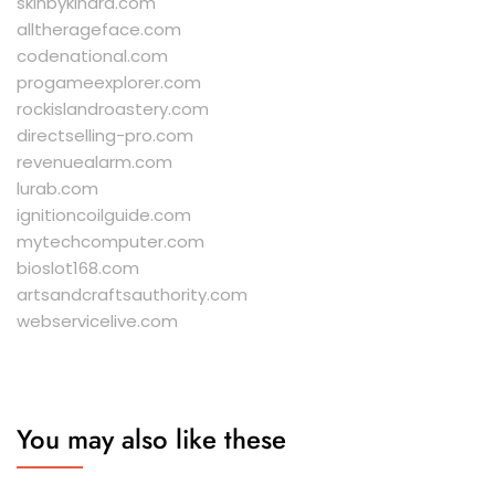
skinbykindra.com
alltherageface.com
codenational.com
progameexplorer.com
rockislandroastery.com
directselling-pro.com
revenuealarm.com
lurab.com
ignitioncoilguide.com
mytechcomputer.com
bioslot168.com
artsandcraftsauthority.com
webservicelive.com
You may also like these