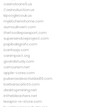
casinoloans5.us
CasinoAuction.us
kipooglecouk.us
mykitchennhome.com
aumoulinvert.com
thefoodiepassport.com
superwindowproject.com
papibakigrafo.com
icanhazjs.com
canimpact.org
goviralstudy.com
cartourism.net
apple-cores.com
pulserasdeactividad10.com
barbaracarlotti.com
desktopmining.net
inthebleachers.net
lexapro-rx-store.com