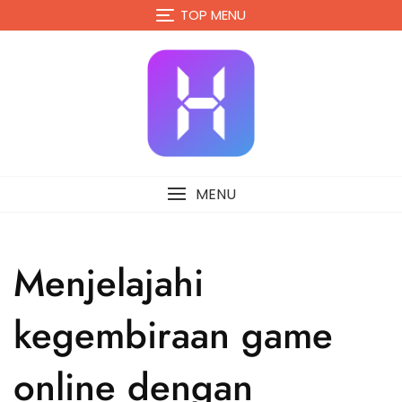
Skip
TOP MENU
to
content
MENU
Menjelajahi
kegembiraan game
online dengan