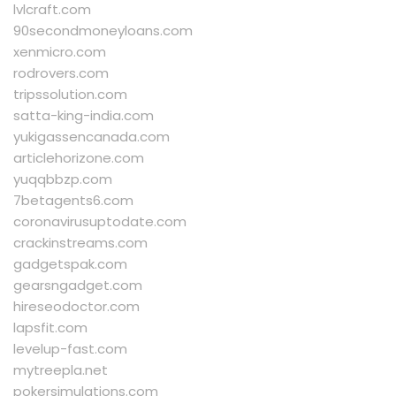
lvlcraft.com
90secondmoneyloans.com
xenmicro.com
rodrovers.com
tripssolution.com
satta-king-india.com
yukigassencanada.com
articlehorizone.com
yuqqbbzp.com
7betagents6.com
coronavirusuptodate.com
crackinstreams.com
gadgetspak.com
gearsngadget.com
hireseodoctor.com
lapsfit.com
levelup-fast.com
mytreepla.net
pokersimulations.com