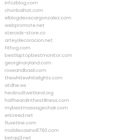
infozblog.com
chonbaihat.com
elblogdeoscargonzalez.com
webpromote.net
steroids-store.co
arteydecoracion.net
fithog.com
bestlaptopbestmonitor.com
georginaryland.com
roseandbasil.com
thewhitewhitelights.com
atdhe.ws
heckrodtwetland.org
halfheardinthestillness.com
mybestmassagechair.com
ericreed.net
fluxetine.com
mobilecasino8760.com
betqq3.net