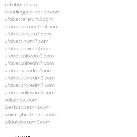
totobet77.org
trendingpublication.com
ufabettererum3.com
ufabettermentm4.com
ufabettersum7.com
ufabettinwm7.com
ufabettinwum3.com
ufabetunitedm3.com
ufabetunitedm7.com
ufabetuskedm7.com
ufabetutoredm3.com
ufabetutoredm7.com
ufabetvalleyum3.com
veloxview.com
westufabetm3.com
whiskeybrothersllc.com
wildufabetum7.com