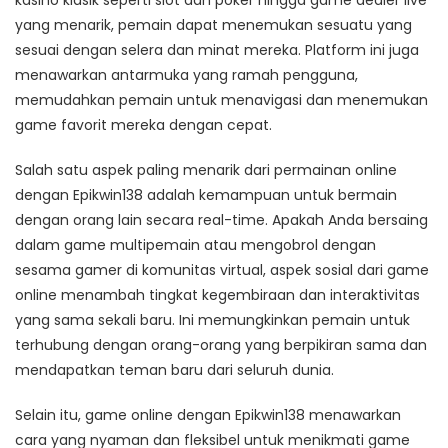
kasino klasik seperti slot dan poker hingga game dealer live
yang menarik, pemain dapat menemukan sesuatu yang
sesuai dengan selera dan minat mereka. Platform ini juga
menawarkan antarmuka yang ramah pengguna,
memudahkan pemain untuk menavigasi dan menemukan
game favorit mereka dengan cepat.
Salah satu aspek paling menarik dari permainan online
dengan Epikwin138 adalah kemampuan untuk bermain
dengan orang lain secara real-time. Apakah Anda bersaing
dalam game multipemain atau mengobrol dengan
sesama gamer di komunitas virtual, aspek sosial dari game
online menambah tingkat kegembiraan dan interaktivitas
yang sama sekali baru. Ini memungkinkan pemain untuk
terhubung dengan orang-orang yang berpikiran sama dan
mendapatkan teman baru dari seluruh dunia.
Selain itu, game online dengan Epikwin138 menawarkan
cara yang nyaman dan fleksibel untuk menikmati game