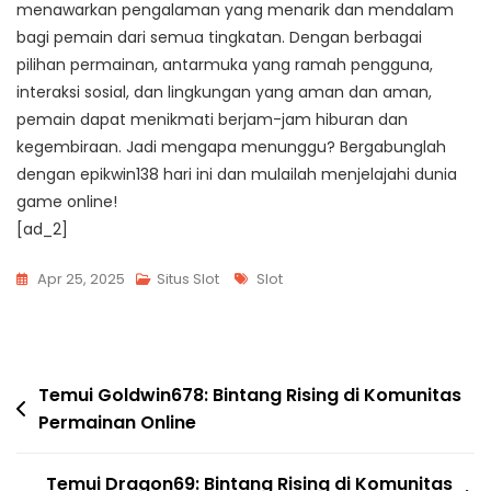
menawarkan pengalaman yang menarik dan mendalam
bagi pemain dari semua tingkatan. Dengan berbagai
pilihan permainan, antarmuka yang ramah pengguna,
interaksi sosial, dan lingkungan yang aman dan aman,
pemain dapat menikmati berjam-jam hiburan dan
kegembiraan. Jadi mengapa menunggu? Bergabunglah
dengan epikwin138 hari ini dan mulailah menjelajahi dunia
game online!
[ad_2]
Tags
Apr 25, 2025
Situs Slot
Slot
Post
Temui Goldwin678: Bintang Rising di Komunitas
Permainan Online
navigation
Temui Dragon69: Bintang Rising di Komunitas