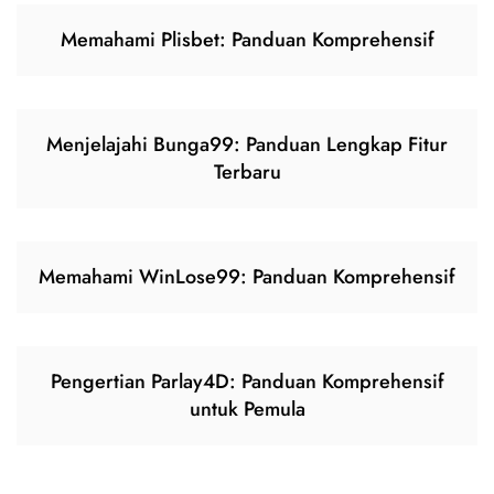
Memahami Plisbet: Panduan Komprehensif
Menjelajahi Bunga99: Panduan Lengkap Fitur
Terbaru
Memahami WinLose99: Panduan Komprehensif
Pengertian Parlay4D: Panduan Komprehensif
untuk Pemula