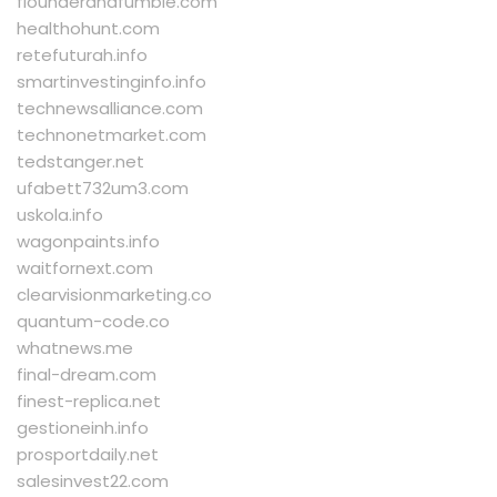
flounderandfumble.com
healthohunt.com
retefuturah.info
smartinvestinginfo.info
technewsalliance.com
technonetmarket.com
tedstanger.net
ufabett732um3.com
uskola.info
wagonpaints.info
waitfornext.com
clearvisionmarketing.co
quantum-code.co
whatnews.me
final-dream.com
finest-replica.net
gestioneinh.info
prosportdaily.net
salesinvest22.com