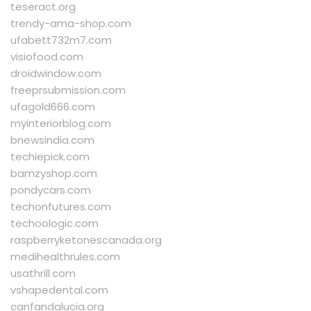
teseract.org
trendy-ama-shop.com
ufabett732m7.com
visiofood.com
droidwindow.com
freeprsubmission.com
ufagold666.com
myinteriorblog.com
bnewsindia.com
techiepick.com
bamzyshop.com
pondycars.com
techonfutures.com
techoologic.com
raspberryketonescanada.org
medihealthrules.com
usathrill.com
vshapedental.com
canfandalucia.org