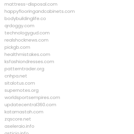
mattress-disposal.com
happyflooringandcabinets.com
bodybuildinglife.co
qrdoggy.com
technologygud.com
realshocknews.com
pickgb.com
healthmistakes.com
ksfashiondresses.com
patterntrader.org
cnhpa.net
sitalotus.com
supernotes.org
worldsportsempires.com
updatecentral360.com
katamastah.com
zqscore.net
aseleraio.info
asticio.info