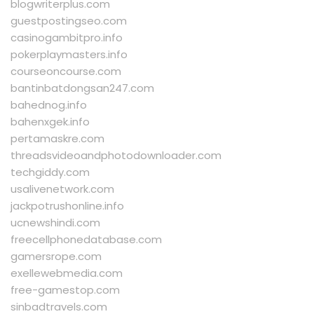
blogwriterplus.com
guestpostingseo.com
casinogambitpro.info
pokerplaymasters.info
courseoncourse.com
bantinbatdongsan247.com
bahednog.info
bahenxgek.info
pertamaskre.com
threadsvideoandphotodownloader.com
techgiddy.com
usalivenetwork.com
jackpotrushonline.info
ucnewshindi.com
freecellphonedatabase.com
gamersrope.com
exellewebmedia.com
free-gamestop.com
sinbadtravels.com