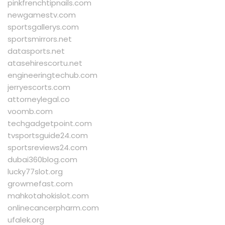
pinkfrenchtipnails.com
newgamestv.com
sportsgallerys.com
sportsmirrors.net
datasports.net
atasehirescortu.net
engineeringtechub.com
jerryescorts.com
attorneylegal.co
voomb.com
techgadgetpoint.com
tvsportsguide24.com
sportsreviews24.com
dubai360blog.com
lucky77slot.org
growmefast.com
mahkotahokislot.com
onlinecancerpharm.com
ufalek.org