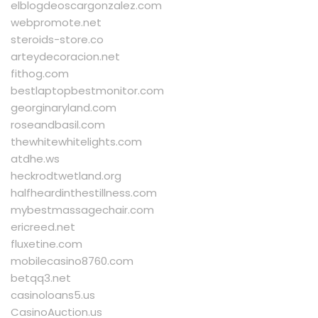
elblogdeoscargonzalez.com
webpromote.net
steroids-store.co
arteydecoracion.net
fithog.com
bestlaptopbestmonitor.com
georginaryland.com
roseandbasil.com
thewhitewhitelights.com
atdhe.ws
heckrodtwetland.org
halfheardinthestillness.com
mybestmassagechair.com
ericreed.net
fluxetine.com
mobilecasino8760.com
betqq3.net
casinoloans5.us
CasinoAuction.us