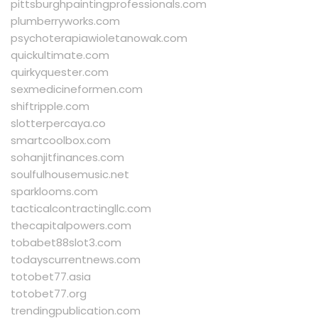
pittsburghpaintingprofessionals.com
plumberryworks.com
psychoterapiawioletanowak.com
quickultimate.com
quirkyquester.com
sexmedicineformen.com
shiftripple.com
slotterpercaya.co
smartcoolbox.com
sohanjitfinances.com
soulfulhousemusic.net
sparklooms.com
tacticalcontractingllc.com
thecapitalpowers.com
tobabet88slot3.com
todayscurrentnews.com
totobet77.asia
totobet77.org
trendingpublication.com