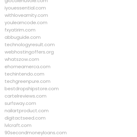
giocolenuvole.com
iyouessential.com
withloveamity.com
youlearncode.com
fxyatirim.com
abbuguide.com
technologyresult.com
webhostingoffers.org
whatszow.com
ehomeamerca.com
techintendo.com
techgreenpure.com
bestdropshipstore.com
cartelreviews.com
surfsway.com
nailartproduct.com
digitactseed.com
lvlcraft.com
90secondmoneyloans.com