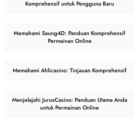
Komprehensif untuk Pengguna Baru
Memahami Saung4D: Panduan Komprehensif
Permainan Online
Memahami Ahlicasino: Tinjauan Komprehensif
Menjelajahi JurusCasino: Panduan Utama Anda
untuk Permainan Online