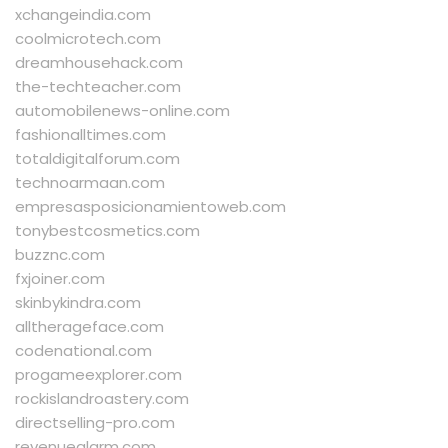
xchangeindia.com
coolmicrotech.com
dreamhousehack.com
the-techteacher.com
automobilenews-online.com
fashionalltimes.com
totaldigitalforum.com
technoarmaan.com
empresasposicionamientoweb.com
tonybestcosmetics.com
buzznc.com
fxjoiner.com
skinbykindra.com
alltherageface.com
codenational.com
progameexplorer.com
rockislandroastery.com
directselling-pro.com
revenuealarm.com