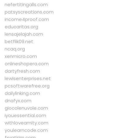
nefertitingalls.com
patsyscreations.com
income4proof.com
educaritas.org
lensajelajah.com
betflik09.net
ncaq.org
xenmicro.com
onlineshopera.com
dartyfresh.com
lewisenterprises.net
pcsoftwarefree.org
dailylinking.com
dnafyx.com
giocolenuvole.com
iyouessential.com
withloveamity.com
youlearncode.com
fxyatirim.com