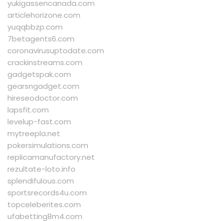
yukigassencanada.com
articlehorizone.com
yuqqbbzp.com
7betagents6.com
coronavirusuptodate.com
crackinstreams.com
gadgetspak.com
gearsngadget.com
hireseodoctor.com
lapsfit.com
levelup-fast.com
mytreepla.net
pokersimulations.com
replicamanufactory.net
rezultate-loto.info
splendifulous.com
sportsrecords4u.com
topceleberites.com
ufabetting8m4.com