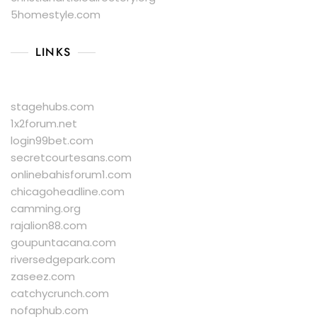
5homestyle.com
LINKS
stagehubs.com
1x2forum.net
login99bet.com
secretcourtesans.com
onlinebahisforum1.com
chicagoheadline.com
camming.org
rajalion88.com
goupuntacana.com
riversedgepark.com
zaseez.com
catchycrunch.com
nofaphub.com