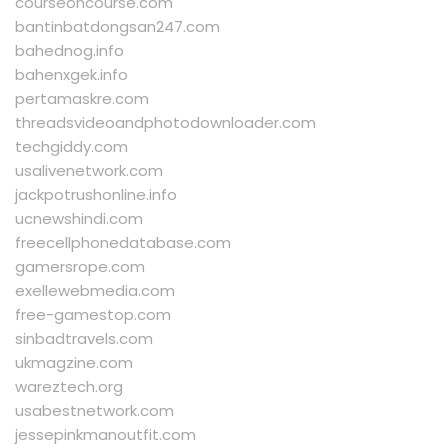
courseoncourse.com
bantinbatdongsan247.com
bahednog.info
bahenxgek.info
pertamaskre.com
threadsvideoandphotodownloader.com
techgiddy.com
usalivenetwork.com
jackpotrushonline.info
ucnewshindi.com
freecellphonedatabase.com
gamersrope.com
exellewebmedia.com
free-gamestop.com
sinbadtravels.com
ukmagzine.com
wareztech.org
usabestnetwork.com
jessepinkmanoutfit.com