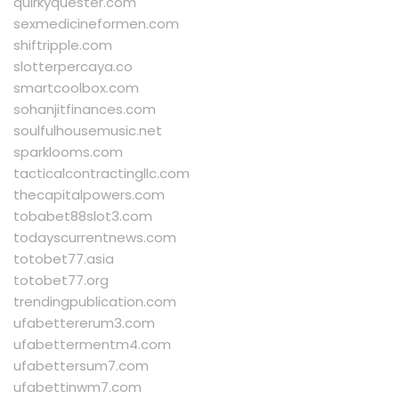
quirkyquester.com
sexmedicineformen.com
shiftripple.com
slotterpercaya.co
smartcoolbox.com
sohanjitfinances.com
soulfulhousemusic.net
sparklooms.com
tacticalcontractingllc.com
thecapitalpowers.com
tobabet88slot3.com
todayscurrentnews.com
totobet77.asia
totobet77.org
trendingpublication.com
ufabettererum3.com
ufabettermentm4.com
ufabettersum7.com
ufabettinwm7.com