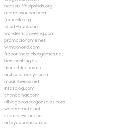
neatstuffhelpskids.org
moraessoccer.com
forochile.org
chart-track.com
wonderfultraveling.com
promocioname.net
wimaxworld.com
freeonlinecricketgames.net
bestcashing.biz
firerestrictions.us
archiesbrooklyn.com
muambeiros.net
infozblog.com
chonbaihat.com
elblogdeoscargonzalez.com
webpromote.net
steroids-store.co
arteydecoracion.net