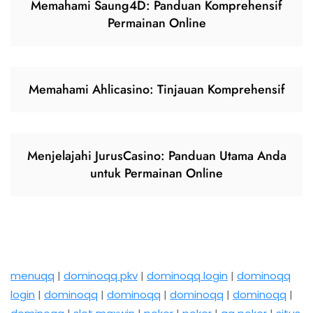
Memahami Saung4D: Panduan Komprehensif
Permainan Online
Memahami Ahlicasino: Tinjauan Komprehensif
Menjelajahi JurusCasino: Panduan Utama Anda
untuk Permainan Online
menuqq
|
dominoqq pkv
|
dominoqq login
|
dominoqq
login
|
dominoqq
|
dominoqq
|
dominoqq
|
dominoqq
|