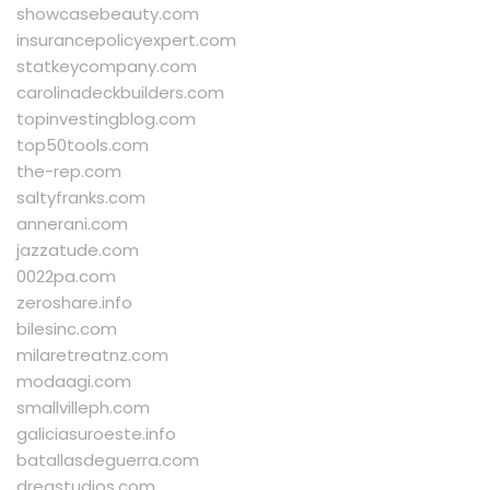
showcasebeauty.com
insurancepolicyexpert.com
statkeycompany.com
carolinadeckbuilders.com
topinvestingblog.com
top50tools.com
the-rep.com
saltyfranks.com
annerani.com
jazzatude.com
0022pa.com
zeroshare.info
bilesinc.com
milaretreatnz.com
modaagi.com
smallvilleph.com
galiciasuroeste.info
batallasdeguerra.com
dregstudios.com