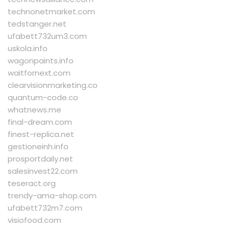
technonetmarket.com
tedstanger.net
ufabett732um3.com
uskola.info
wagonpaints.info
waitfornext.com
clearvisionmarketing.co
quantum-code.co
whatnews.me
final-dream.com
finest-replica.net
gestioneinh.info
prosportdaily.net
salesinvest22.com
teseract.org
trendy-ama-shop.com
ufabett732m7.com
visiofood.com