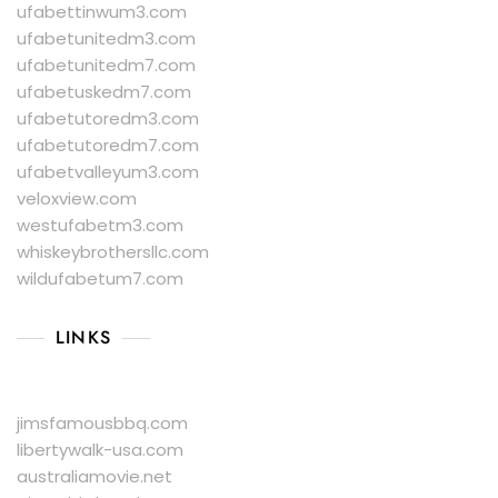
ufabettinwum3.com
ufabetunitedm3.com
ufabetunitedm7.com
ufabetuskedm7.com
ufabetutoredm3.com
ufabetutoredm7.com
ufabetvalleyum3.com
veloxview.com
westufabetm3.com
whiskeybrothersllc.com
wildufabetum7.com
LINKS
jimsfamousbbq.com
libertywalk-usa.com
australiamovie.net