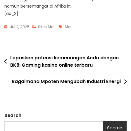
namun bersemangat di Afrika ini.
[ad_2]
Tags
Jul 2, 2025
Situs Slot
Slot
Post
Lepaskan potensi kemenangan Anda dengan
BK8: Gaming kasino online terbaru
navigation
Bagaimana Mpoten Mengubah Industri Energi
Search
Search