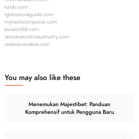
lurab.com
ignitioncoilguide.com
mytechcomputer.com
bioslot168.com
artsandcraftsauthority.com
webservicelive.com
You may also like these
Menemukan Majestibet: Panduan
Komprehensif untuk Pengguna Baru