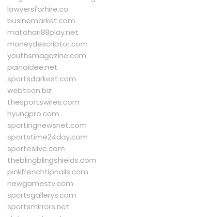
lawyersforhire.co
businemarket.com
matahari88play.net
moneydescriptor.com
youthsmagazine.com
painaidee.net
sportsdarkest.com
webtoon.biz
thesportswires.com
hyungpro.com
sportingnewsnet.com
sportstime24day.com
sporteslive.com
theblingblingshields.com
pinkfrenchtipnails.com
newgamestv.com
sportsgallerys.com
sportsmirrors.net