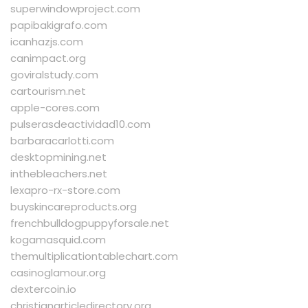
superwindowproject.com
papibakigrafo.com
icanhazjs.com
canimpact.org
goviralstudy.com
cartourism.net
apple-cores.com
pulserasdeactividad10.com
barbaracarlotti.com
desktopmining.net
inthebleachers.net
lexapro-rx-store.com
buyskincareproducts.org
frenchbulldogpuppyforsale.net
kogamasquid.com
themultiplicationtablechart.com
casinoglamour.org
dextercoin.io
christianarticledirectory.org