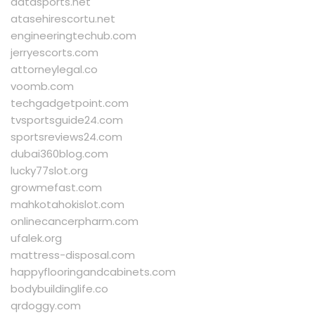
datasports.net
atasehirescortu.net
engineeringtechub.com
jerryescorts.com
attorneylegal.co
voomb.com
techgadgetpoint.com
tvsportsguide24.com
sportsreviews24.com
dubai360blog.com
lucky77slot.org
growmefast.com
mahkotahokislot.com
onlinecancerpharm.com
ufalek.org
mattress-disposal.com
happyflooringandcabinets.com
bodybuildinglife.co
qrdoggy.com