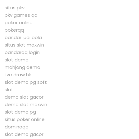
situs pkv
pkv games qq
poker online
pokerqq
bandar judi bola
situs slot maxwin
bandarqq login
slot demo
mahjong demo
live draw hk
slot demo pg soft
slot
demo slot gacor
demo slot maxwin
slot demo pg
situs poker online
dominoqq
slot demo gacor