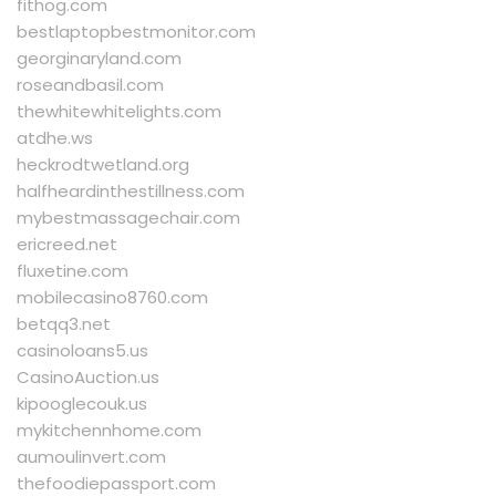
fithog.com
bestlaptopbestmonitor.com
georginaryland.com
roseandbasil.com
thewhitewhitelights.com
atdhe.ws
heckrodtwetland.org
halfheardinthestillness.com
mybestmassagechair.com
ericreed.net
fluxetine.com
mobilecasino8760.com
betqq3.net
casinoloans5.us
CasinoAuction.us
kipooglecouk.us
mykitchennhome.com
aumoulinvert.com
thefoodiepassport.com