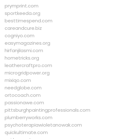
prymprint.com
sportkeeda.org
besttimespend.com
careandcure.biz
cogniyo.com
easymagazines.org
hirfanjilasmi.com
hometricks.org
leathercraftpro.com
microgridpower.org
mixiqo.com
needglobe.com
ortocoach.com
passionawe.com
pittsburghpaintingprofessionals.com
plumberryworks.com
psychoterapiawioletanowak.com
quickultimate.com