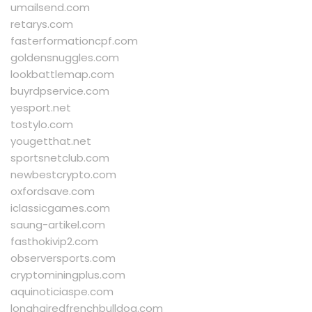
umailsend.com
retarys.com
fasterformationcpf.com
goldensnuggles.com
lookbattlemap.com
buyrdpservice.com
yesport.net
tostylo.com
yougetthat.net
sportsnetclub.com
newbestcrypto.com
oxfordsave.com
iclassicgames.com
saung-artikel.com
fasthokivip2.com
observersports.com
cryptominingplus.com
aquinoticiaspe.com
longhairedfrenchbulldog.com