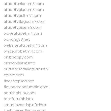
ufabetunionum3.com
ufabetvalueum3.com
ufabetvaultm7.com
ufabetvillageum7.com
ufabetvoicem3.com
waveufabetm4.com
wayang88.net
websiteufabetm4.com
whiteufabetm4.com
anikalappy.com
dininghelsinki.info
duanfrescariverside.info
etilerx.com
finestreplica.net
flounderandfumble.com
healthohunt.com
retefuturah.info
smartinvestinginfo.info
technewsalliance.com