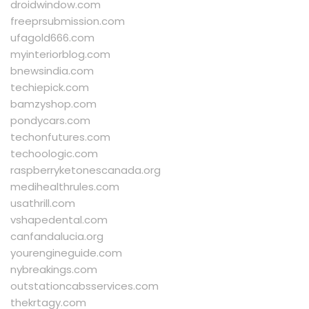
droidwindow.com
freeprsubmission.com
ufagold666.com
myinteriorblog.com
bnewsindia.com
techiepick.com
bamzyshop.com
pondycars.com
techonfutures.com
techoologic.com
raspberryketonescanada.org
medihealthrules.com
usathrill.com
vshapedental.com
canfandalucia.org
yourengineguide.com
nybreakings.com
outstationcabsservices.com
thekrtagy.com