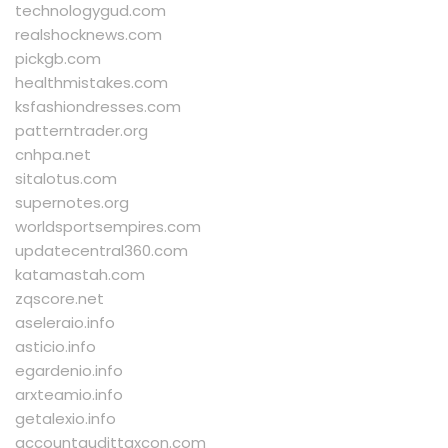
technologygud.com
realshocknews.com
pickgb.com
healthmistakes.com
ksfashiondresses.com
patterntrader.org
cnhpa.net
sitalotus.com
supernotes.org
worldsportsempires.com
updatecentral360.com
katamastah.com
zqscore.net
aseleraio.info
asticio.info
egardenio.info
arxteamio.info
getalexio.info
accountaudittaxcon.com