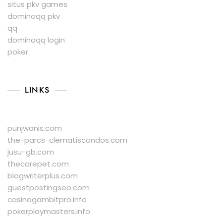
situs pkv games
dominoqq pkv
qq
dominoqq login
poker
LINKS
punjwanis.com
the-parcs-clematiscondos.com
jusu-gb.com
thecarepet.com
blogwriterplus.com
guestpostingseo.com
casinogambitpro.info
pokerplaymasters.info