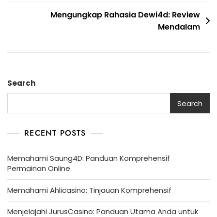
Mengungkap Rahasia Dewi4d: Review
Mendalam
Search
Search
RECENT POSTS
Memahami Saung4D: Panduan Komprehensif
Permainan Online
Memahami Ahlicasino: Tinjauan Komprehensif
Menjelajahi JurusCasino: Panduan Utama Anda untuk