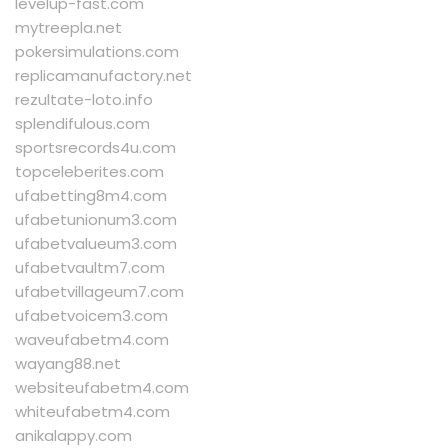
levelup-fast.com
mytreepla.net
pokersimulations.com
replicamanufactory.net
rezultate-loto.info
splendifulous.com
sportsrecords4u.com
topceleberites.com
ufabetting8m4.com
ufabetunionum3.com
ufabetvalueum3.com
ufabetvaultm7.com
ufabetvillageum7.com
ufabetvoicem3.com
waveufabetm4.com
wayang88.net
websiteufabetm4.com
whiteufabetm4.com
anikalappy.com