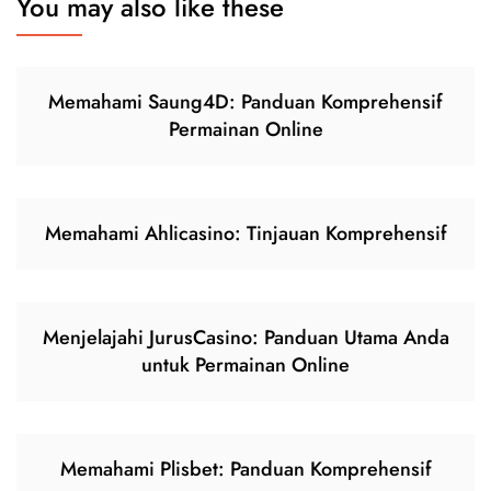
You may also like these
Memahami Saung4D: Panduan Komprehensif
Permainan Online
Memahami Ahlicasino: Tinjauan Komprehensif
Menjelajahi JurusCasino: Panduan Utama Anda
untuk Permainan Online
Memahami Plisbet: Panduan Komprehensif