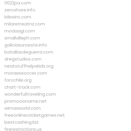
0022pa.com
zeroshare.info
bilesinc.com
milaretreatnz.com
modaagi.com
smallvilleph.com
galiciasuroeste.info
batallasdeguerra.com
dregstudios.com
neatstuffhelpskids.org
moraessoccer.com
forochile.org
chart-track.com
wonderfultraveling.com
promocioname.net
wimaxworld.com
freeonlinecricketgames.net
bestcashing.biz
firerestrictions.us