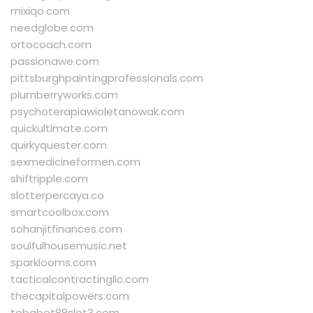
mixiqo.com
needglobe.com
ortocoach.com
passionawe.com
pittsburghpaintingprofessionals.com
plumberryworks.com
psychoterapiawioletanowak.com
quickultimate.com
quirkyquester.com
sexmedicineformen.com
shiftripple.com
slotterpercaya.co
smartcoolbox.com
sohanjitfinances.com
soulfulhousemusic.net
sparklooms.com
tacticalcontractingllc.com
thecapitalpowers.com
tobabet88slot3.com