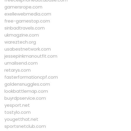
gamersrope.com
exellewebmedia.com
free-gamestop.com
sinbadtravels.com
ukmagzine.com
wareztech.org
usabestnetwork.com
jessepinkmanoutfit.com
umailsend.com
retarys.com
fasterformationcpf.com
goldensnuggles.com
lookbattlemap.com
buyrdpservice.com
yesport.net
tostylo.com
yougetthat.net
sportsnetclub.com