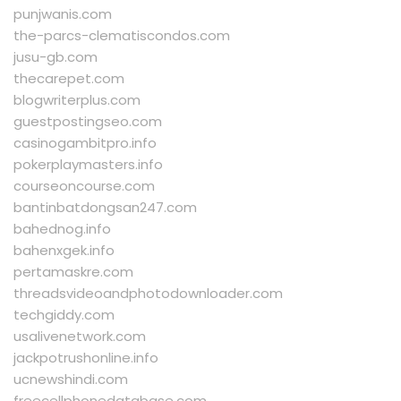
punjwanis.com
the-parcs-clematiscondos.com
jusu-gb.com
thecarepet.com
blogwriterplus.com
guestpostingseo.com
casinogambitpro.info
pokerplaymasters.info
courseoncourse.com
bantinbatdongsan247.com
bahednog.info
bahenxgek.info
pertamaskre.com
threadsvideoandphotodownloader.com
techgiddy.com
usalivenetwork.com
jackpotrushonline.info
ucnewshindi.com
freecellphonedatabase.com