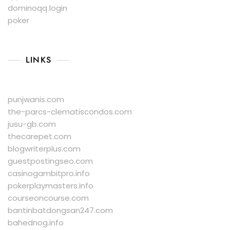
dominoqq login
poker
LINKS
punjwanis.com
the-parcs-clematiscondos.com
jusu-gb.com
thecarepet.com
blogwriterplus.com
guestpostingseo.com
casinogambitpro.info
pokerplaymasters.info
courseoncourse.com
bantinbatdongsan247.com
bahednog.info