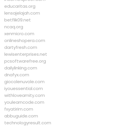
educaritas.org
lensajelajah.com
betflik09.net
ncaq.org
xenmicro.com
onlineshopera.com
dartyfresh.com
lewisenterprises.net
pcsoftwarefree.org
dailylinking.com
dnafyx.com
giocolenuvole.com
iyouessential.com
withloveamity.com
youlearncode.com
fxyatirim.com
abbuguide.com
technologyresult.com