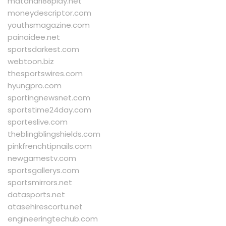
matahari88play.net
moneydescriptor.com
youthsmagazine.com
painaidee.net
sportsdarkest.com
webtoon.biz
thesportswires.com
hyungpro.com
sportingnewsnet.com
sportstime24day.com
sporteslive.com
theblingblingshields.com
pinkfrenchtipnails.com
newgamestv.com
sportsgallerys.com
sportsmirrors.net
datasports.net
atasehirescortu.net
engineeringtechub.com