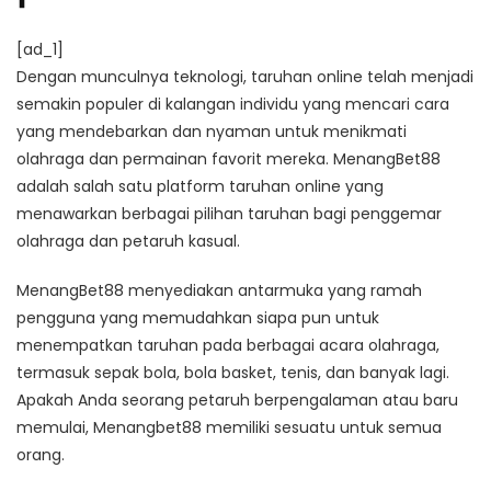
[ad_1]
Dengan munculnya teknologi, taruhan online telah menjadi
semakin populer di kalangan individu yang mencari cara
yang mendebarkan dan nyaman untuk menikmati
olahraga dan permainan favorit mereka. MenangBet88
adalah salah satu platform taruhan online yang
menawarkan berbagai pilihan taruhan bagi penggemar
olahraga dan petaruh kasual.
MenangBet88 menyediakan antarmuka yang ramah
pengguna yang memudahkan siapa pun untuk
menempatkan taruhan pada berbagai acara olahraga,
termasuk sepak bola, bola basket, tenis, dan banyak lagi.
Apakah Anda seorang petaruh berpengalaman atau baru
memulai, Menangbet88 memiliki sesuatu untuk semua
orang.