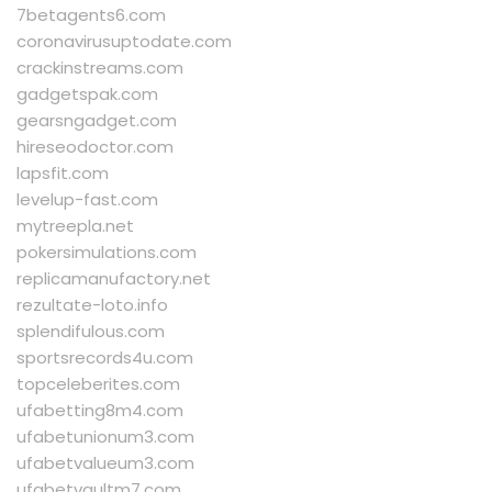
7betagents6.com
coronavirusuptodate.com
crackinstreams.com
gadgetspak.com
gearsngadget.com
hireseodoctor.com
lapsfit.com
levelup-fast.com
mytreepla.net
pokersimulations.com
replicamanufactory.net
rezultate-loto.info
splendifulous.com
sportsrecords4u.com
topceleberites.com
ufabetting8m4.com
ufabetunionum3.com
ufabetvalueum3.com
ufabetvaultm7.com