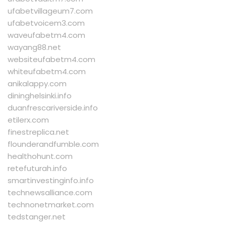
ufabetvillageum7.com
ufabetvoicem3.com
waveufabetm4.com
wayang88.net
websiteufabetm4.com
whiteufabetm4.com
anikalappy.com
dininghelsinki.info
duanfrescariverside.info
etilerx.com
finestreplica.net
flounderandfumble.com
healthohunt.com
retefuturah.info
smartinvestinginfo.info
technewsalliance.com
technonetmarket.com
tedstanger.net