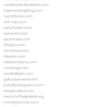
carolinadeckbuilders.com
topinvestingblog.com
top50tools.com
the-rep.com
saltyfranks.com
annerani.com
jazzatude.com
0022pa.com
zeroshare.info
bilesinc.com
milaretreatnz.com
modaagi.com
smallvilleph.com
galiciasuroeste.info
batallasdeguerra.com
dregstudios.com
neatstuffhelpskids.org
moraessoccer.com