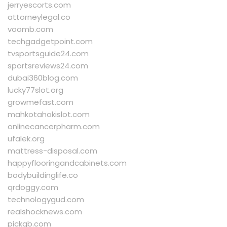
jerryescorts.com
attorneylegal.co
voomb.com
techgadgetpoint.com
tvsportsguide24.com
sportsreviews24.com
dubai360blog.com
lucky77slot.org
growmefast.com
mahkotahokislot.com
onlinecancerpharm.com
ufalek.org
mattress-disposal.com
happyflooringandcabinets.com
bodybuildinglife.co
qrdoggy.com
technologygud.com
realshocknews.com
pickgb.com