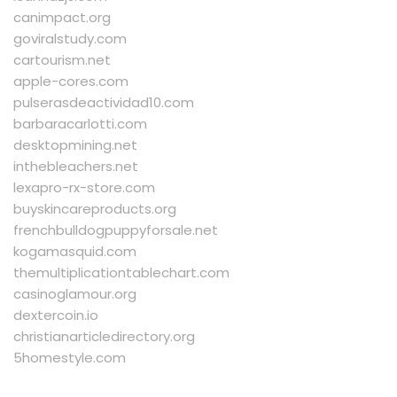
canimpact.org
goviralstudy.com
cartourism.net
apple-cores.com
pulserasdeactividad10.com
barbaracarlotti.com
desktopmining.net
inthebleachers.net
lexapro-rx-store.com
buyskincareproducts.org
frenchbulldogpuppyforsale.net
kogamasquid.com
themultiplicationtablechart.com
casinoglamour.org
dextercoin.io
christianarticledirectory.org
5homestyle.com