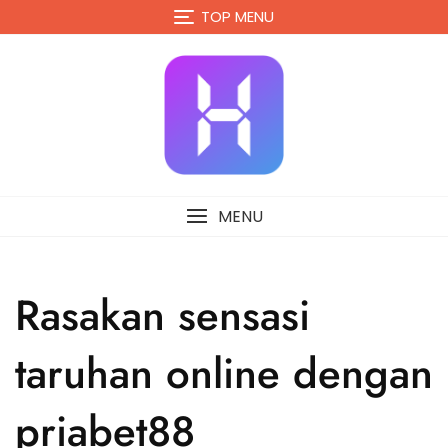
Skip
TOP MENU
to
content
MENU
Rasakan sensasi
taruhan online dengan
priabet88