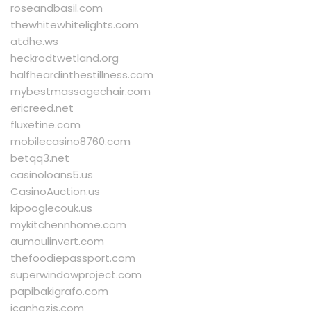
roseandbasil.com
thewhitewhitelights.com
atdhe.ws
heckrodtwetland.org
halfheardinthestillness.com
mybestmassagechair.com
ericreed.net
fluxetine.com
mobilecasino8760.com
betqq3.net
casinoloans5.us
CasinoAuction.us
kipooglecouk.us
mykitchennhome.com
aumoulinvert.com
thefoodiepassport.com
superwindowproject.com
papibakigrafo.com
icanhazjs.com