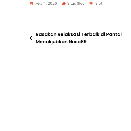
Tags
Feb 4, 2026
Situs Slot
Slot
Post
Rasakan Relaksasi Terbaik di Pantai
Menakjubkan Nusa89
navigation