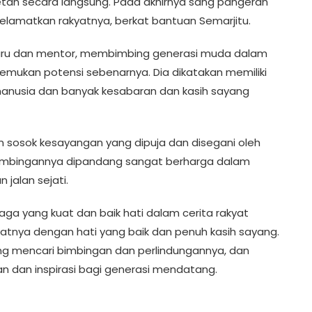
an secara langsung. Pada akhirnya sang pangeran
lamatkan rakyatnya, berkat bantuan Semarjitu.
guru dan mentor, membimbing generasi muda dalam
ukan potensi sebenarnya. Dia dikatakan memiliki
nusia dan banyak kesabaran dan kasih sayang
 sosok kesayangan yang dipuja dan disegani oleh
bimbingannya dipandang sangat berharga dalam
alan sejati.
aga yang kuat dan baik hati dalam cerita rakyat
tnya dengan hati yang baik dan penuh kasih sayang.
ng mencari bimbingan dan perlindungannya, dan
 dan inspirasi bagi generasi mendatang.