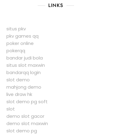
LINKS
situs pkv
pkv games qq
poker online
pokerqq
bandar judi bola
situs slot maxwin
bandarqq login
slot demo
mahjong demo
live draw hk
slot demo pg soft
slot
demo slot gacor
demo slot maxwin
slot demo pg