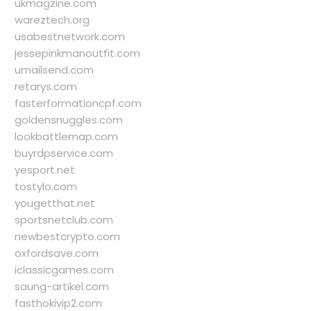
ukmagzine.com
wareztech.org
usabestnetwork.com
jessepinkmanoutfit.com
umailsend.com
retarys.com
fasterformationcpf.com
goldensnuggles.com
lookbattlemap.com
buyrdpservice.com
yesport.net
tostylo.com
yougetthat.net
sportsnetclub.com
newbestcrypto.com
oxfordsave.com
iclassicgames.com
saung-artikel.com
fasthokivip2.com