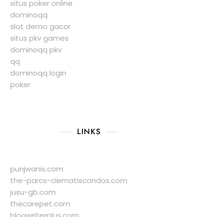
situs poker online
dominoqq
slot demo gacor
situs pkv games
dominoqq pkv
qq
dominoqq login
poker
LINKS
punjwanis.com
the-parcs-clematiscondos.com
jusu-gb.com
thecarepet.com
blogwriterplus.com