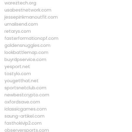
wareztech.org
usabestnetwork.com
jessepinkmanoutfit.com
umailsend.com
retarys.com
fasterformationcpf.com
goldensnuggles.com
lookbattlemap.com
buyrdpservice.com
yesport.net
tostylo.com
yougetthat.net
sportsnetclub.com
newbestcrypto.com
oxfordsave.com
iclassicgames.com
saung-artikel.com
fasthokivip2.com
observersports.com