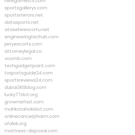
newgamestv.com
sportsgallerys.com
sportsmirrors.net
datasports.net
atasehirescortu.net
engineeringtechub.com
jerryescorts.com
attorneylegal.co
voomb.com
techgadgetpoint.com
tvsportsguide24.com
sportsreviews24.com
dubai360blog.com
lucky77slot.org
growmefast.com
mahkotahokislot.com
onlinecancerpharm.com
ufalek.org
mattress-disposal.com