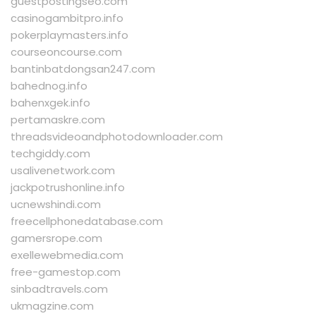
guestpostingseo.com
casinogambitpro.info
pokerplaymasters.info
courseoncourse.com
bantinbatdongsan247.com
bahednog.info
bahenxgek.info
pertamaskre.com
threadsvideoandphotodownloader.com
techgiddy.com
usalivenetwork.com
jackpotrushonline.info
ucnewshindi.com
freecellphonedatabase.com
gamersrope.com
exellewebmedia.com
free-gamestop.com
sinbadtravels.com
ukmagzine.com