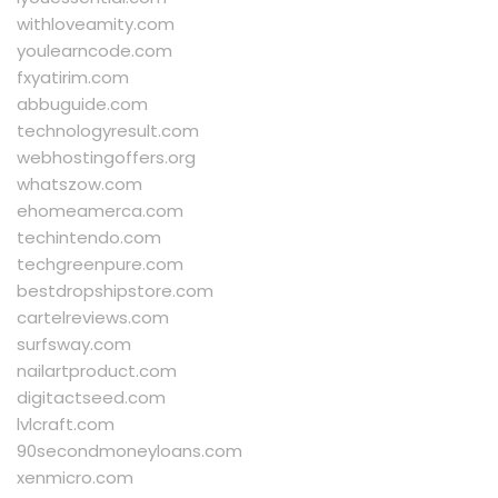
withloveamity.com
youlearncode.com
fxyatirim.com
abbuguide.com
technologyresult.com
webhostingoffers.org
whatszow.com
ehomeamerca.com
techintendo.com
techgreenpure.com
bestdropshipstore.com
cartelreviews.com
surfsway.com
nailartproduct.com
digitactseed.com
lvlcraft.com
90secondmoneyloans.com
xenmicro.com