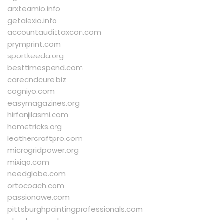
arxteamio.info
getalexio.info
accountaudittaxcon.com
prymprint.com
sportkeeda.org
besttimespend.com
careandcure.biz
cogniyo.com
easymagazines.org
hirfanjilasmi.com
hometricks.org
leathercraftpro.com
microgridpower.org
mixiqo.com
needglobe.com
ortocoach.com
passionawe.com
pittsburghpaintingprofessionals.com