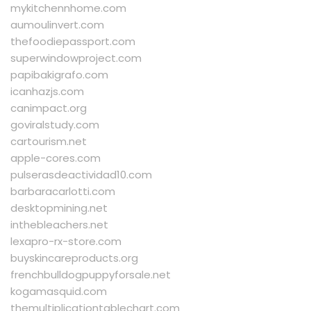
mykitchennhome.com
aumoulinvert.com
thefoodiepassport.com
superwindowproject.com
papibakigrafo.com
icanhazjs.com
canimpact.org
goviralstudy.com
cartourism.net
apple-cores.com
pulserasdeactividad10.com
barbaracarlotti.com
desktopmining.net
inthebleachers.net
lexapro-rx-store.com
buyskincareproducts.org
frenchbulldogpuppyforsale.net
kogamasquid.com
themultiplicationtablechart.com