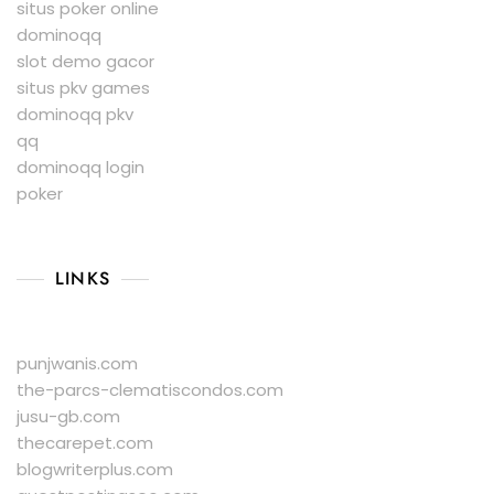
situs poker online
dominoqq
slot demo gacor
situs pkv games
dominoqq pkv
qq
dominoqq login
poker
LINKS
punjwanis.com
the-parcs-clematiscondos.com
jusu-gb.com
thecarepet.com
blogwriterplus.com