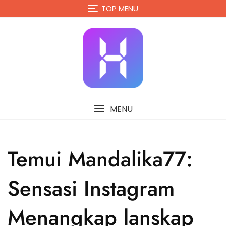
Skip
TOP MENU
to
content
MENU
Temui Mandalika77:
Sensasi Instagram
Menangkap lanskap