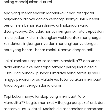
paling menakjubkan di Bumi.
Apa yang membedakan Mandalika77 dari fotografer
perjalanan lainnya adalah kemampuannya untuk benar -
benar membenamkan dirinya di lingkungan yang
ditangkapnya. Dia tidak hanya mengambil foto cepat dan
melanjutkan – dia meluangkan waktu untuk menghargai
keindahan lingkungannya dan menangkapnya dengan
cara yang benar -benar melakukannya dengan adil.
Sekali melihat umpan Instagram Mandalika77 dan Anda
akan diangkut ke beberapa tempat paling luar biasa di
Bumi. Dari puncak-puncak Himalaya yang tertutup salju
hingga perairan pirus Maladewa, fotonya akan membuat
Anda kagum dengan dunia alami.
Tapi bukan hanya lanskap yang membuat foto
Mandalika77 begitu memikat – itu juga perspektif unik dan
matanya untuk detail. Apakah dia menangkap permainan