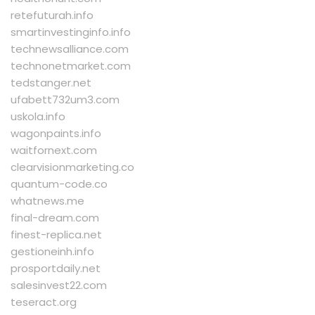
retefuturah.info
smartinvestinginfo.info
technewsalliance.com
technonetmarket.com
tedstanger.net
ufabett732um3.com
uskola.info
wagonpaints.info
waitfornext.com
clearvisionmarketing.co
quantum-code.co
whatnews.me
final-dream.com
finest-replica.net
gestioneinh.info
prosportdaily.net
salesinvest22.com
teseract.org