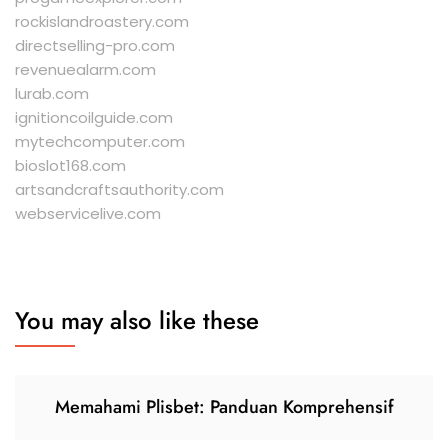
rockislandroastery.com
directselling-pro.com
revenuealarm.com
lurab.com
ignitioncoilguide.com
mytechcomputer.com
bioslot168.com
artsandcraftsauthority.com
webservicelive.com
You may also like these
Memahami Plisbet: Panduan Komprehensif