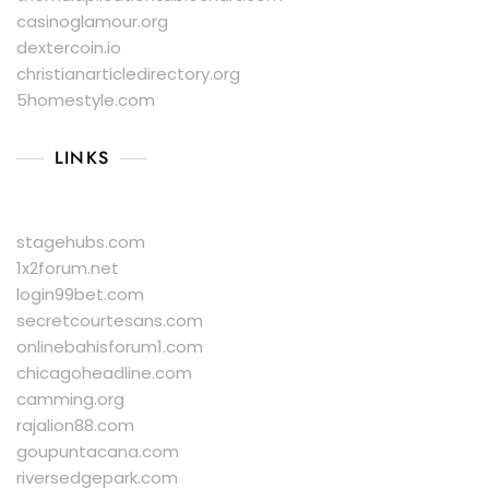
casinoglamour.org
dextercoin.io
christianarticledirectory.org
5homestyle.com
LINKS
stagehubs.com
1x2forum.net
login99bet.com
secretcourtesans.com
onlinebahisforum1.com
chicagoheadline.com
camming.org
rajalion88.com
goupuntacana.com
riversedgepark.com