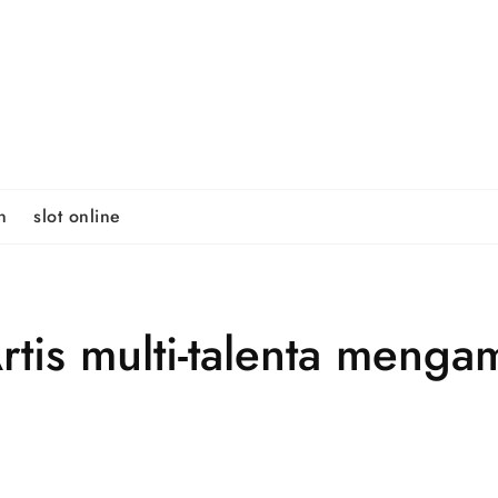
n
slot online
tis multi-talenta mengam