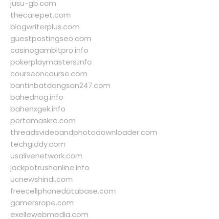
jusu-gb.com
thecarepet.com
blogwriterplus.com
guestpostingseo.com
casinogambitpro.info
pokerplaymasters.info
courseoncourse.com
bantinbatdongsan247.com
bahednog.info
bahenxgek.info
pertamaskre.com
threadsvideoandphotodownloader.com
techgiddy.com
usalivenetwork.com
jackpotrushonline.info
ucnewshindi.com
freecellphonedatabase.com
gamersrope.com
exellewebmedia.com