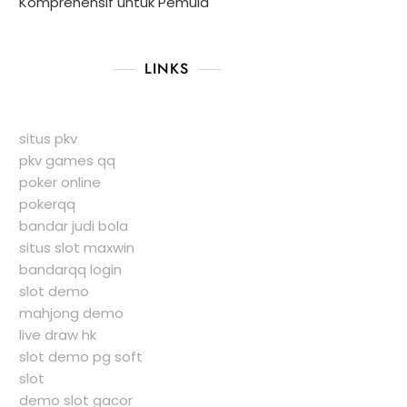
Komprehensif untuk Pemula
LINKS
situs pkv
pkv games qq
poker online
pokerqq
bandar judi bola
situs slot maxwin
bandarqq login
slot demo
mahjong demo
live draw hk
slot demo pg soft
slot
demo slot gacor