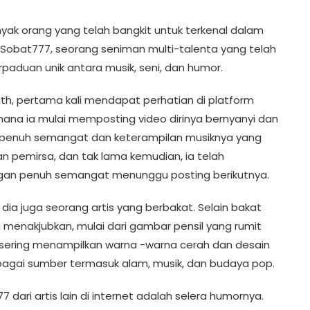
anyak orang yang telah bangkit untuk terkenal dalam
 Sobat777, seorang seniman multi-talenta yang telah
aduan unik antara musik, seni, dan humor.
th, pertama kali mendapat perhatian di platform
 mana ia mulai memposting video dirinya bernyanyi dan
 penuh semangat dan keterampilan musiknya yang
 pemirsa, dan tak lama kemudian, ia telah
n penuh semangat menunggu posting berikutnya.
dia juga seorang artis yang berbakat. Selain bakat
g menakjubkan, mulai dari gambar pensil yang rumit
a sering menampilkan warna -warna cerah dan desain
erbagai sumber termasuk alam, musik, dan budaya pop.
ri artis lain di internet adalah selera humornya.