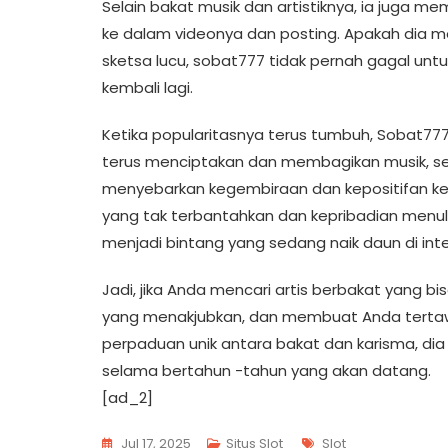
Selain bakat musik dan artistiknya, ia juga m
ke dalam videonya dan posting. Apakah dia 
sketsa lucu, sobat777 tidak pernah gagal u
kembali lagi.
Ketika popularitasnya terus tumbuh, Sobat77
terus menciptakan dan membagikan musik, s
menyebarkan kegembiraan dan kepositifan k
yang tak terbantahkan dan kepribadian menu
menjadi bintang yang sedang naik daun di inte
Jadi, jika Anda mencari artis berbakat yang b
yang menakjubkan, dan membuat Anda tertawa,
perpaduan unik antara bakat dan karisma, dia
selama bertahun -tahun yang akan datang.
[ad_2]
Tags
Jul 17, 2025
Situs Slot
Slot