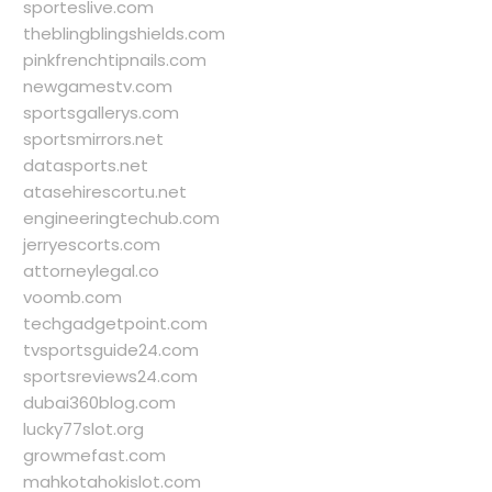
sporteslive.com
theblingblingshields.com
pinkfrenchtipnails.com
newgamestv.com
sportsgallerys.com
sportsmirrors.net
datasports.net
atasehirescortu.net
engineeringtechub.com
jerryescorts.com
attorneylegal.co
voomb.com
techgadgetpoint.com
tvsportsguide24.com
sportsreviews24.com
dubai360blog.com
lucky77slot.org
growmefast.com
mahkotahokislot.com